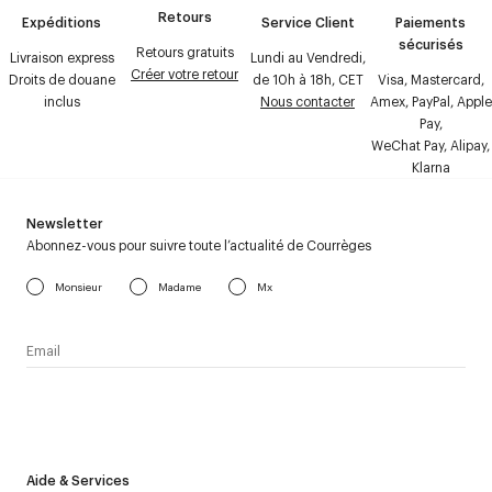
Retours
Expéditions
Service Client
Paiements
sécurisés
Retours gratuits
Livraison express
Lundi au Vendredi,
Créer votre retour
Droits de douane
de 10h à 18h, CET
Visa, Mastercard,
inclus
Nous contacter
Amex, PayPal, Apple
Pay,
WeChat Pay, Alipay,
Klarna
Newsletter
Abonnez-vous pour suivre toute l’actualité de Courrèges
Monsieur
Madame
Mx
J’accepte de recevoir la newsletter de Courrèges et j’ai lu la
politique relative aux
données personnelles
.
Aide & Services