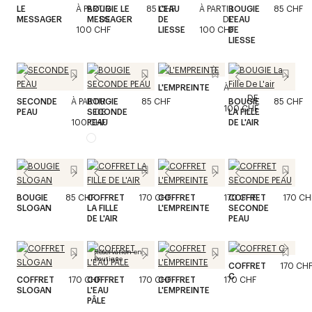
LE
À PARTIR
BOUGIE LE
85 CHF
L'EAU
À PARTIR
BOUGIE
85 CHF
MESSAGER
MESSAGER
DE
DE
DE
L'EAU
100 CHF
LIESSE
100 CHF
DE
LIESSE
L'EMPREINTE
À PARTIR
DE
SECONDE
À PARTIR
BOUGIE
85 CHF
BOUGIE
85 CHF
100 CHF
PEAU
SECONDE
DE
LA FILLE
100 CHF
PEAU
DE L'AIR
BOUGIE
85 CHF
COFFRET
170 CHF
COFFRET
170 CHF
COFFRET
170 CH
SLOGAN
LA FILLE
L'EMPREINTE
SECONDE
DE L'AIR
PEAU
Réservation en
boutique
COFFRET
170 CH
C
COFFRET
170 CHF
COFFRET
170 CHF
COFFRET
170 CHF
SLOGAN
L'EAU
L'EMPREINTE
PÂLE