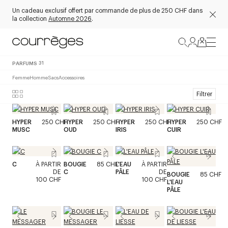
Un cadeau exclusif offert par commande de plus de 250 CHF dans
la collection
Automne 2026
.
PARFUMS
31
Femme
Homme
Sacs
Accessoires
Filtrer
HYPER
250 CHF
HYPER
250 CHF
HYPER
250 CHF
HYPER
250 CHF
MUSC
OUD
IRIS
CUIR
C
À PARTIR
BOUGIE
85 CHF
L'EAU
À PARTIR
DE
C
PÂLE
DE
BOUGIE
85 CHF
100 CHF
100 CHF
L'EAU
PÂLE