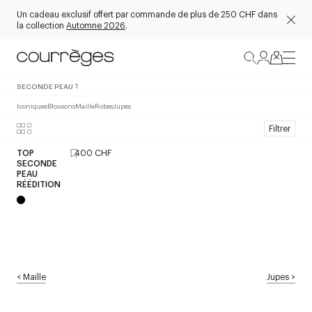
Un cadeau exclusif offert par commande de plus de 250 CHF dans
la collection
Automne 2026
.
SECONDE PEAU
1
Iconiques
Blousons
Maille
Robes
Jupes
Filtrer
TOP
400 CHF
SECONDE
PEAU
RÉÉDITION
<
Maille
Jupes
>