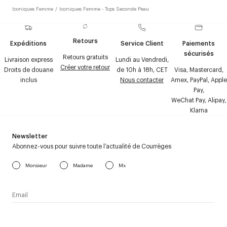
Iconiques Femme
/
Iconiques Femme - Tops Seconde Peau
Retours
Expéditions
Service Client
Paiements
sécurisés
Retours gratuits
Livraison express
Lundi au Vendredi,
Créer votre retour
Droits de douane
de 10h à 18h, CET
Visa, Mastercard,
inclus
Nous contacter
Amex, PayPal, Apple
Pay,
WeChat Pay, Alipay,
Klarna
Newsletter
Abonnez-vous pour suivre toute l’actualité de Courrèges
Monsieur
Madame
Mx
J’accepte de recevoir la newsletter de Courrèges et j’ai lu la
politique relative aux
données personnelles
.