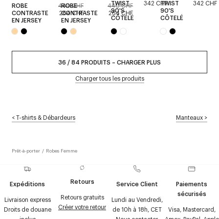
TWIST
342 CHF
TWIST
342 CHF
ROBE
440 CHF
ROBE
440 CHF
90'S
90'S
CONTRASTE
264 CHF
CONTRASTE
264 CHF
CÔTELÉ
CÔTELÉ
EN JERSEY
EN JERSEY
36
/
84
PRODUITS
–
CHARGER PLUS
Charger tous les produits
<
T-shirts & Débardeurs
Manteaux
>
Prêt-à-porter
/
Robes Femme
Retours
Expéditions
Service Client
Paiements
sécurisés
Retours gratuits
Livraison express
Lundi au Vendredi,
Créer votre retour
Droits de douane
de 10h à 18h, CET
Visa, Mastercard,