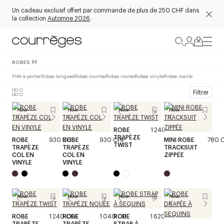
Un cadeau exclusif offert par commande de plus de 250 CHF dans
la collection
Automne 2026
.
ROBES
84
Prêt-à-porter
Robes longues
Robes courtes
Robes noires
Robes vinyle
Robes maille
Filtrer
New
New
New
New
ROBE
1 240 CHF
TRAPÈZE
ROBE
930 CHF
ROBE
930 CHF
MINI ROBE
780 
TWIST
TRAPÈZE
TRAPÈZE
TRACKSUIT
COL EN
COL EN
ZIPPÉE
VINYLE
VINYLE
New
New
New
New
ROBE
1 240 CHF
ROBE
1 040 CHF
ROBE
1 620 CHF
TRAPÈZE
TRAPÈZE
STRAP À