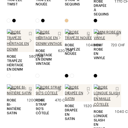
ROBE
1 770 C
TWIST
NOUÉE
SEQUINS
DRAPÉE
À
SEQUINS
New
New
New
New
ROBE
1 040 CHF
MINI
720 CHF
TRAPÈZE
ROBE
ROBE
620 CHF
NOUÉE
EN
HÉRITAGE
ROBE
580 CHF
VINYLE
EN DENIM
TRAPÈZE
VINTAGE
HÉRITAGE
EN DENIM
New
New
New
New
ROBE
1 200 CHF
ROBE
470 CHF
BI-
STRAP
ROBE
1 520 CHF
MATIÈRE
90'S
DRAPÉE
ROBE
1 040 
SATIN
CÔTELÉ
EN
LONGUE
SATIN
SLASH
EN