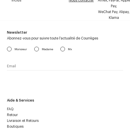
inclus
Nous contacter
Amex, PayPal, Apple
Pay,
WeChat Pay, Alipay,
Klarna
Newsletter
Abonnez-vous pour suivre toute l’actualité de Courrèges
Monsieur
Madame
Mx
J’accepte de recevoir la newsletter de Courrèges et j’ai lu la
politique relative aux
données personnelles
.
Aide & Services
FAQ
Retour
Livraison et Retours
Boutiques