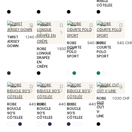
MAILLE
CÔTELÉE
New
Défilé
New
New
TWIST
1 240 CHF
JERSEY
ROBE
540 CHF
ROBE
540 CH
GOWN
COURTE
COURTE
ROBE
1 930 CHF
POLO
POLO
LONGUE
SPORT
SPORT
DRAPÉE
EN
CRÊPE
New
New
New
Défilé
ROBE
1 030 CHF
CUT
ROBE
440 CHF
ROBE
440 CHF
ROBE
440 CHF
OUT
BOUCLE
BOUCLE
BOUCLE
V-
90'S
90'S
90'S
LINE
CÔTELÉE
CÔTELÉE
CÔTELÉE