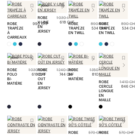
Défilé
ROBE
1 030 CHF
V-LINE
618 CHF
ROBE
990 CHF
ROBE
890 CHF
ROBE
890 CH
EN
TRAPÈZE
TRAPÈZE
534 CHF
TRAPÈZE
534 CH
JERSEY
À
EN TWILL
EN TWILL
CARREAUX
Défilé
ROBE
1 030 CHF
ROBE
1 240 CHF
ROBE
1 350 CHF
POLO
618 CHF
CUT
744 CHF
BI-
810 CHF
BI-
OUT
MATIÈRE
ROBE
1 410 CH
MATIÈRE
EN
CERCLE
846 CH
JERSEY
LONGUE
EN
MAILLE
ROBE
570 CHF
ROBE
570 CHF