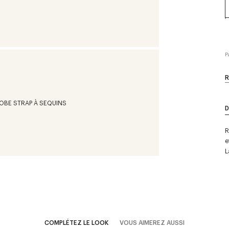
P
R
D
R
e
L
COMPLÉTEZ LE LOOK
VOUS AIMEREZ AUSSI