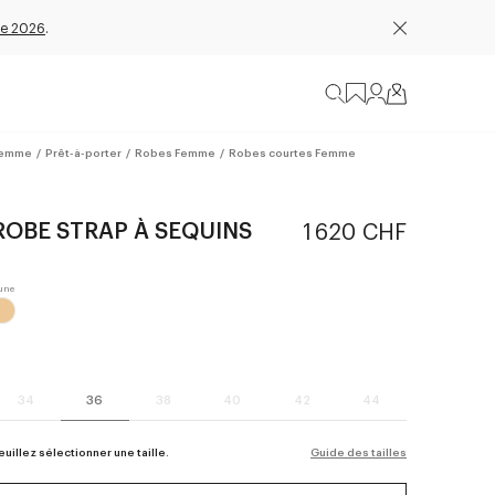
e 2026
.
emme
/
Prêt-à-porter
/
Robes Femme
/
Robes courtes Femme
ROBE STRAP À SEQUINS
1 620 CHF
34
36
38
40
42
44
euillez sélectionner une taille.
Guide des tailles