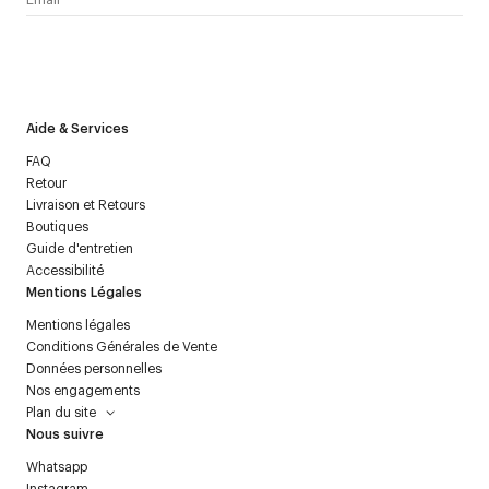
J’accepte de recevoir la newsletter de Courrèges et j’ai lu la
politique relative aux
données personnelles
.
Aide & Services
FAQ
Retour
Livraison et Retours
Boutiques
Guide d'entretien
Accessibilité
Mentions Légales
Mentions légales
Conditions Générales de Vente
Données personnelles
Nos engagements
Plan du site
Nous suivre
Whatsapp
Instagram