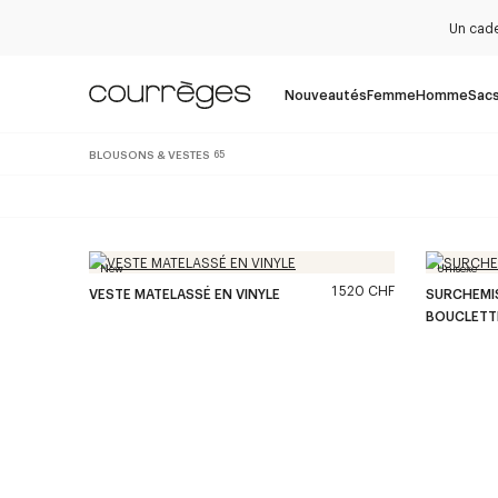
Un cade
Nouveautés
Femme
Homme
Sac
BLOUSONS & VESTES
65
New
Unisexe
1 520 CHF
VESTE MATELASSÉ EN VINYLE
SURCHEMIS
BOUCLETT