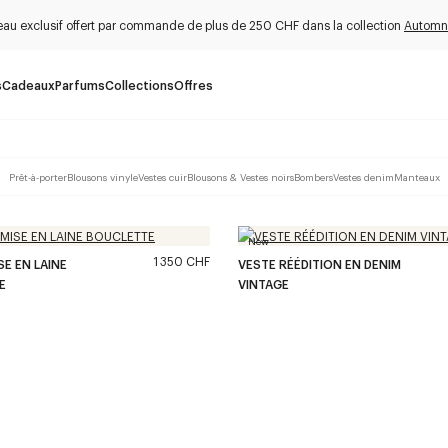
au exclusif offert par commande de plus de 250 CHF dans la collection
Automn
s
Cadeaux
Parfums
Collections
Offres
Prêt-à-porter
Blousons vinyle
Vestes cuir
Blousons & Vestes noirs
Bombers
Vestes denim
Manteaux
New
1 350 CHF
E EN LAINE
VESTE RÉÉDITION EN DENIM
E
VINTAGE