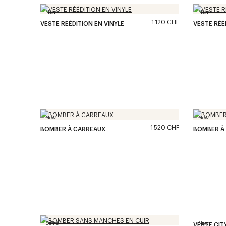
New
New
1 120 CHF
VESTE RÉÉDITION EN VINYLE
VESTE RÉÉ
New
New
1 520 CHF
BOMBER À CARREAUX
BOMBER À 
Défilé
New
VESTE CITY