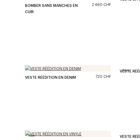
2 460 CHF
BOMBER SANS MANCHES EN
CUIR
New
VESTE RÉÉ
720 CHF
VESTE RÉÉDITION EN DENIM
New
VESTE RÉÉ