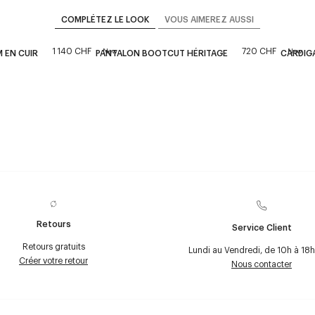
COMPLÉTEZ LE LOOK
VOUS AIMEREZ AUSSI
1 140 CHF
720 CHF
New
New
 EN CUIR
PANTALON BOOTCUT HÉRITAGE
CARDIGA
Retours
Service Client
Retours gratuits
Lundi au Vendredi, de 10h à 18h
Créer votre retour
Nous contacter