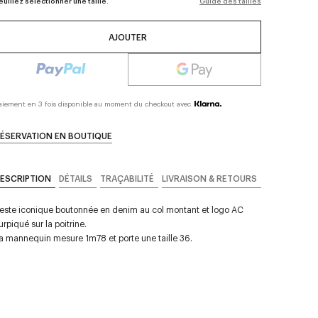
euillez sélectionner une taille.
Guide des tailles
AJOUTER
aiement en 3 fois disponible au moment du checkout avec
ÉSERVATION EN BOUTIQUE
ESCRIPTION
DÉTAILS
TRAÇABILITÉ
LIVRAISON & RETOURS
este iconique boutonnée en denim au col montant et logo AC
urpiqué sur la poitrine.
a mannequin mesure 1m78 et porte une taille 36.