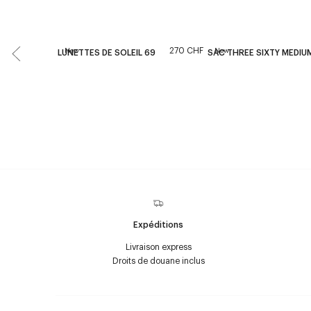
270 CHF
New
New
LUNETTES DE SOLEIL 69
SAC THREE SIXTY MEDIUM
Expéditions
Livraison express
Droits de douane inclus