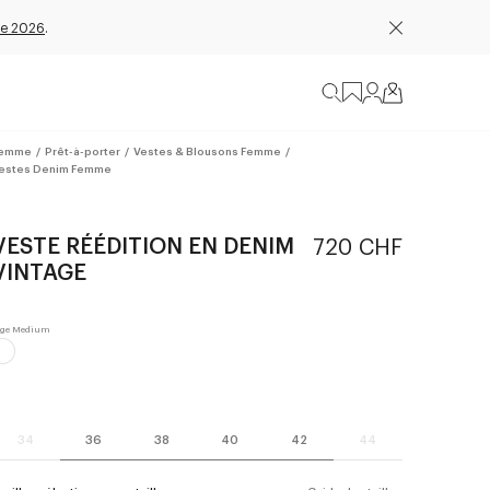
e 2026
.
emme
/
Prêt-à-porter
/
Vestes & Blousons Femme
/
estes Denim Femme
VESTE RÉÉDITION EN DENIM
720 CHF
VINTAGE
34
36
38
40
42
44