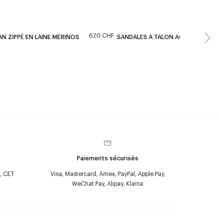
620 CHF
780 CHF
N ZIPPÉ EN LAINE MÉRINOS
SANDALES À TALON AC
Paiements sécurisés
, CET
Visa, Mastercard, Amex, PayPal, Apple Pay,
WeChat Pay, Alipay, Klarna