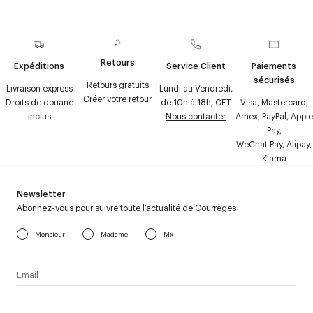
Retours
Expéditions
Service Client
Paiements
sécurisés
Retours gratuits
Livraison express
Lundi au Vendredi,
Créer votre retour
Droits de douane
de 10h à 18h, CET
Visa, Mastercard,
inclus
Nous contacter
Amex, PayPal, Apple
Pay,
WeChat Pay, Alipay,
Klarna
Newsletter
Abonnez-vous pour suivre toute l’actualité de Courrèges
Monsieur
Madame
Mx
J’accepte de recevoir la newsletter de Courrèges et j’ai lu la