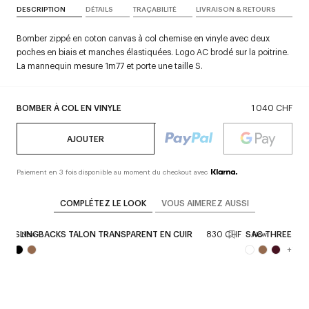
DESCRIPTION
DÉTAILS
TRAÇABILITÉ
LIVRAISON & RETOURS
Bomber zippé en coton canvas à col chemise en vinyle avec deux
poches en biais et manches élastiquées. Logo AC brodé sur la poitrine.
La mannequin mesure 1m77 et porte une taille S.
BOMBER À COL EN VINYLE
1 040 CHF
AJOUTER
Paiement en 3 fois disponible au moment du checkout avec
COMPLÉTEZ LE LOOK
VOUS AIMEREZ AUSSI
CHF
SLINGBACKS TALON TRANSPARENT EN CUIR
830 CHF
SAC THREE SIX
New
New
+
1