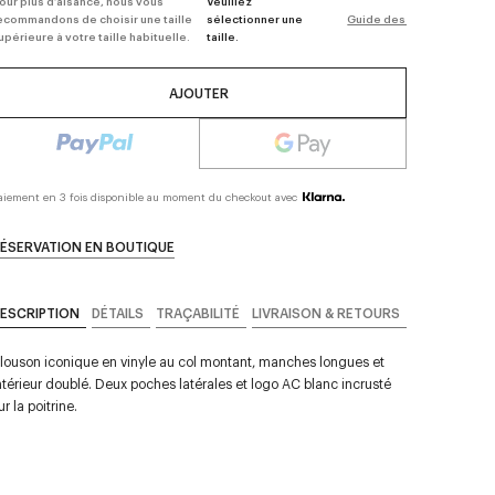
our plus d’aisance, nous vous
Veuillez
ecommandons de choisir une taille
sélectionner une
Guide des tailles
upérieure à votre taille habituelle.
taille.
AJOUTER
aiement en 3 fois disponible au moment du checkout avec
ÉSERVATION EN BOUTIQUE
ESCRIPTION
DÉTAILS
TRAÇABILITÉ
LIVRAISON & RETOURS
louson iconique en vinyle au col montant, manches longues et
ntérieur doublé. Deux poches latérales et logo AC blanc incrusté
ur la poitrine.