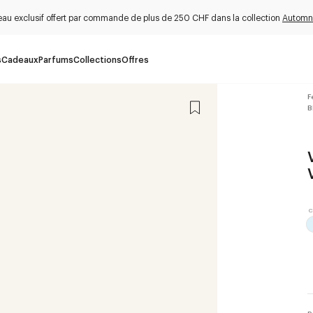
au exclusif offert par commande de plus de 250 CHF dans la collection
Automn
s
Cadeaux
Parfums
Collections
Offres
F
B