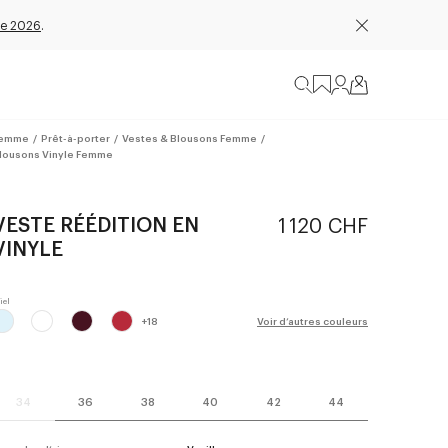
e 2026
.
emme
/
Prêt-à-porter
/
Vestes & Blousons Femme
/
lousons Vinyle Femme
VESTE RÉÉDITION EN
1 120 CHF
VINYLE
+
18
Voir d’autres couleurs
34
36
38
40
42
44