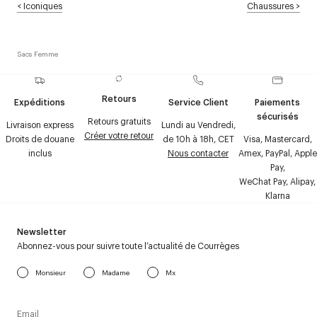
<
Iconiques
Chaussures
>
Sacs Femme
Retours
Expéditions
Service Client
Paiements
sécurisés
Retours gratuits
Livraison express
Lundi au Vendredi,
Créer votre retour
Droits de douane
de 10h à 18h, CET
Visa, Mastercard,
inclus
Nous contacter
Amex, PayPal, Apple
Pay,
WeChat Pay, Alipay,
Klarna
Newsletter
Abonnez-vous pour suivre toute l’actualité de Courrèges
Monsieur
Madame
Mx