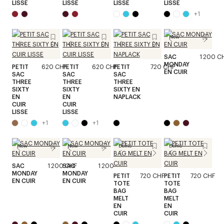
LISSE
LISSE
LISSE
LISSE
+
1
New
SAC
1 200 C
MONDAY
PETIT
620 CHF
PETIT
620 CHF
PETIT
720 CHF
EN CUIR
SAC
SAC
SAC
THREE
THREE
THREE
SIXTY
SIXTY
SIXTY EN
EN
EN
NAPLACK
CUIR
CUIR
LISSE
LISSE
+
1
+
1
New
New
Défilé
Défilé
SAC
1 200 CHF
SAC
1 200 CHF
MONDAY
MONDAY
PETIT
720 CHF
PETIT
720 CHF
EN CUIR
EN CUIR
TOTE
TOTE
BAG
BAG
MELT
MELT
EN
EN
CUIR
CUIR