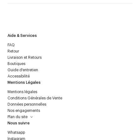
J’accepte de recevoir la newsletter de Courrèges et j’ai lu la
politique relative aux
données personnelles
.
Aide & Services
FAQ
Retour
Livraison et Retours
Boutiques
Guide d'entretien
Accessibilité
Mentions Légales
Mentions légales
Conditions Générales de Vente
Données personnelles
Nos engagements
Plan du site
Nous suivre
Whatsapp
Instagram