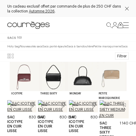
Un cadeau exclusif offert par commande de plus de 250 CHF dans
la collection
Automne 2026
.
SACS
103
Holy bag
Nouveautés sacs
Sacs porté épaule
Sacs à bandoulière
Petite maroquinerie
Sacs noirs
Filtrer
ICOTYPE
THREE SIXTY
MONDAY
PETITE
MAROQUINERIE
New
New
New
New
SAC
830 CHF
SAC
830 CHF
SAC
830 CHF
ICOTYPE
ICOTYPE
ICOTYPE
SAC
1 140 CH
EN CUIR
EN CUIR
EN CUIR
THREE
LISSE
LISSE
LISSE
SIXTY