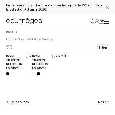
Un cadeau exclusif offert par commande de plus de 250 CHF dans
la collection
Automne 2026
.
ROBES
2
Iconiques
Blousons
Maille
Jupes
Pantalons
Filtrer
ROBE
890 CHF
ROBE
890 CHF
TRAPÈZE
TRAPÈZE
RÉÉDITION
RÉÉDITION
EN VINYLE
EN VINYLE
<
T-shirts & tops
Maille
>