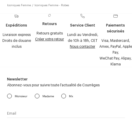
Iconiques Femme
/
Iconiques Femme - Robes
Retours
Expéditions
Service Client
Paiements
sécurisés
Retours gratuits
Livraison express
Lundi au Vendredi,
Créer votre retour
Droits de douane
de 10h à 18h, CET
Visa, Mastercard,
inclus
Nous contacter
Amex, PayPal, Apple
Pay,
WeChat Pay, Alipay,
Klarna
Newsletter
Abonnez-vous pour suivre toute l’actualité de Courrèges
Monsieur
Madame
Mx
J’accepte de recevoir la newsletter de Courrèges et j’ai lu la
politique relative aux
données personnelles
.