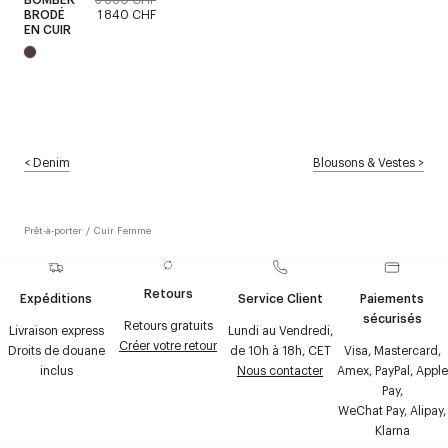
BRODÉ
1 840 CHF
EN CUIR
<
Denim
Blousons & Vestes
>
Prêt-à-porter
/
Cuir Femme
Retours
Expéditions
Service Client
Paiements
sécurisés
Retours gratuits
Livraison express
Lundi au Vendredi,
Créer votre retour
Droits de douane
de 10h à 18h, CET
Visa, Mastercard,
inclus
Nous contacter
Amex, PayPal, Apple
Pay,
WeChat Pay, Alipay,
Klarna