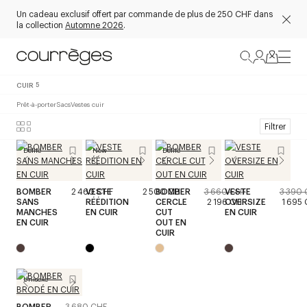
Un cadeau exclusif offert par commande de plus de 250 CHF dans
la collection
Automne 2026
.
CUIR
5
Prêt-à-porter
Sacs
Vestes cuir
Filtrer
Défilé
New
Défilé
BOMBER
2 460 CHF
VESTE
2 500 CHF
BOMBER
3 660 CHF
VESTE
3 390 
SANS
RÉÉDITION
CERCLE
2 196 CHF
OVERSIZE
1 695
MANCHES
EN CUIR
CUT
EN CUIR
EN CUIR
OUT EN
CUIR
Unisexe
BOMBER
3 680 CHF