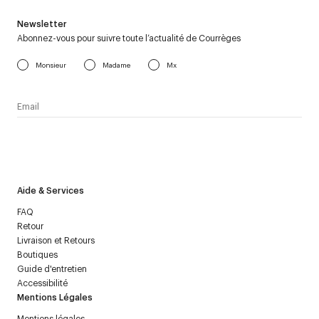
Newsletter
Abonnez-vous pour suivre toute l’actualité de Courrèges
Monsieur
Madame
Mx
J’accepte de recevoir la newsletter de Courrèges et j’ai lu la
politique relative aux
données personnelles
.
Aide & Services
FAQ
Retour
Livraison et Retours
Boutiques
Guide d'entretien
Accessibilité
Mentions Légales
Mentions légales