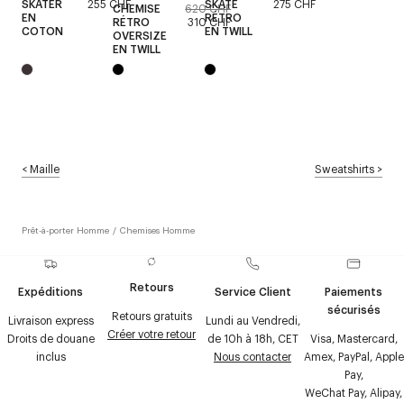
SKATER
255 CHF
SKATE
275 CHF
CHEMISE
620 CHF
EN
RÉTRO
RÉTRO
310 CHF
COTON
EN TWILL
OVERSIZE
EN TWILL
<
Maille
Sweatshirts
>
Prêt-à-porter Homme
/
Chemises Homme
Retours
Expéditions
Service Client
Paiements
sécurisés
Retours gratuits
Livraison express
Lundi au Vendredi,
Créer votre retour
Droits de douane
de 10h à 18h, CET
Visa, Mastercard,
inclus
Nous contacter
Amex, PayPal, Apple
Pay,
WeChat Pay, Alipay,