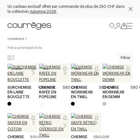
Un cadeau exclusif offert par commande de plus de 250 CHF dans
la collection
Automne 2026
.
CHEMISES
7
Prêt-à-porter
Tops
T-shirts
Filtrer
Unisexe
New
New
SURCHEMISE
1 350 CHF
CHEMISE
580 CHF
CHEMISE
580 CHF
CHEMISE
580 
EN LAINE
RAYÉE EN
WORKWEAR
WORKWEAR
BOUCLETTE
POPELINE
EN TWILL
EN DENIM
CHEMISE
510 CHF
CHEMISE
550 CHF