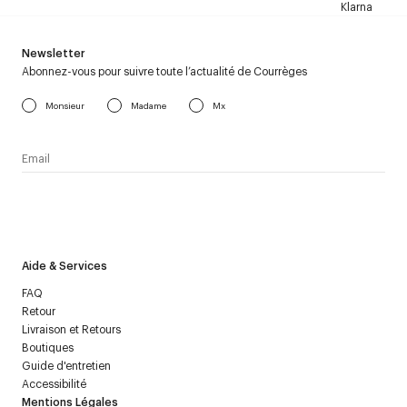
Klarna
Newsletter
Abonnez-vous pour suivre toute l’actualité de Courrèges
Monsieur
Madame
Mx
J’accepte de recevoir la newsletter de Courrèges et j’ai lu la
politique relative aux
données personnelles
.
Aide & Services
FAQ
Retour
Livraison et Retours
Boutiques
Guide d'entretien
Accessibilité
Mentions Légales