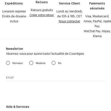
Retours
Expéditions
Service Client
Paiements
sécurisés
Retours gratuits
Livraison express
Lundi au Vendredi,
Créer votre retour
Droits de douane
de 10h à 18h, CET
Visa, Mastercard,
inclus
Nous contacter
Amex, PayPal, Apple
Pay,
WeChat Pay, Alipay,
Klarna
Newsletter
Abonnez-vous pour suivre toute l’actualité de Courrèges
Monsieur
Madame
Mx
J’accepte de recevoir la newsletter de Courrèges et j’ai lu la
politique relative aux
données personnelles
.
Aide & Services