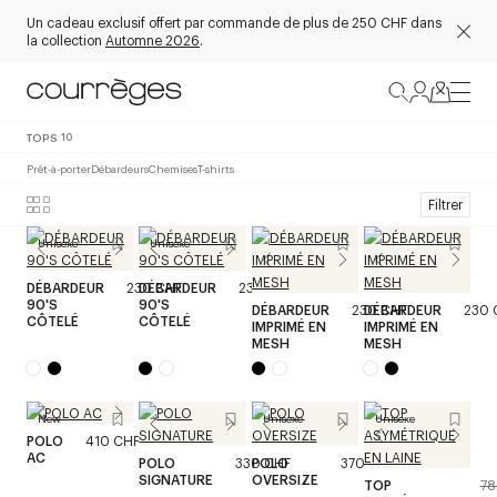
Un cadeau exclusif offert par commande de plus de 250 CHF dans
la collection
Automne 2026
.
TOPS
10
Prêt-à-porter
Débardeurs
Chemises
T-shirts
Filtrer
Unisexe
Unisexe
DÉBARDEUR
230 CHF
DÉBARDEUR
230 CHF
90'S
90'S
DÉBARDEUR
230 CHF
DÉBARDEUR
230 
CÔTELÉ
CÔTELÉ
IMPRIMÉ EN
IMPRIMÉ EN
MESH
MESH
New
Unisexe
Unisexe
POLO
410 CHF
AC
POLO
330 CHF
POLO
370 CHF
SIGNATURE
OVERSIZE
TOP
78