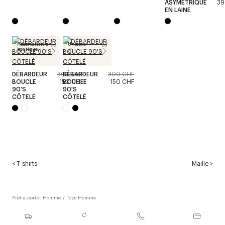
ASYMÉTRIQUE
39
EN LAINE
Réservation en
Unisexe
boutique
DÉBARDEUR
300 CHF
DÉBARDEUR
300 CHF
BOUCLE
150 CHF
BOUCLE
150 CHF
90'S
90'S
CÔTELÉ
CÔTELÉ
<
T-shirts
Maille
>
Prêt-à-porter Homme
/
Tops Homme