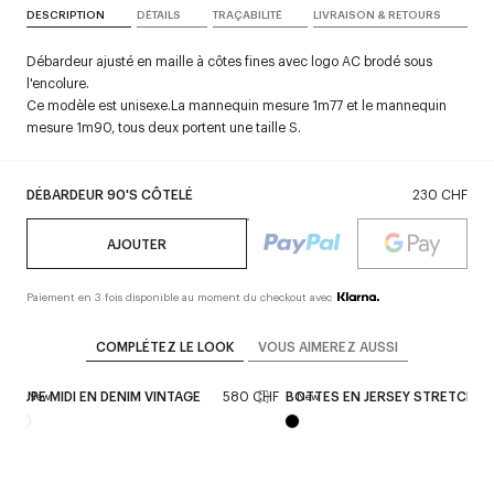
DESCRIPTION
DÉTAILS
TRAÇABILITÉ
LIVRAISON & RETOURS
Débardeur ajusté en maille à côtes fines avec logo AC brodé sous
l'encolure.
Ce modèle est unisexe.La mannequin mesure 1m77 et le mannequin
mesure 1m90, tous deux portent une taille S.
DÉBARDEUR 90'S CÔTELÉ
230 CHF
AJOUTER
Paiement en 3 fois disponible au moment du checkout avec
COMPLÉTEZ LE LOOK
VOUS AIMEREZ AUSSI
HF
JUPE MIDI EN DENIM VINTAGE
580 CHF
BOTTES EN JERSEY STRETCH
New
New