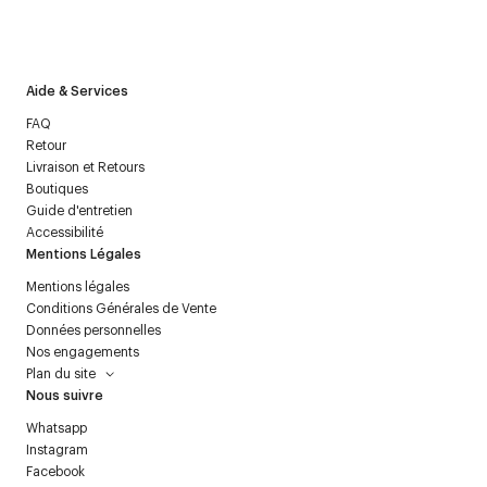
J’accepte de recevoir la newsletter de Courrèges et j’ai lu la
politique relative aux
données personnelles
.
Aide & Services
FAQ
Retour
Livraison et Retours
Boutiques
Guide d'entretien
Accessibilité
Mentions Légales
Mentions légales
Conditions Générales de Vente
Données personnelles
Nos engagements
Plan du site
Nous suivre
Whatsapp
Instagram
Facebook