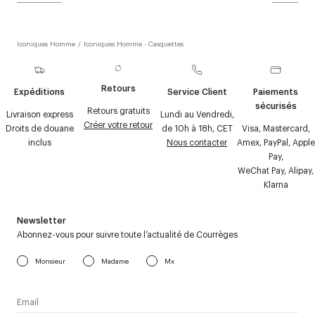
Iconiques Homme
/
Iconiques Homme - Casquettes
Retours
Expéditions
Service Client
Paiements
sécurisés
Retours gratuits
Livraison express
Lundi au Vendredi,
Créer votre retour
Droits de douane
de 10h à 18h, CET
Visa, Mastercard,
inclus
Nous contacter
Amex, PayPal, Apple
Pay,
WeChat Pay, Alipay,
Klarna
Newsletter
Abonnez-vous pour suivre toute l’actualité de Courrèges
Monsieur
Madame
Mx