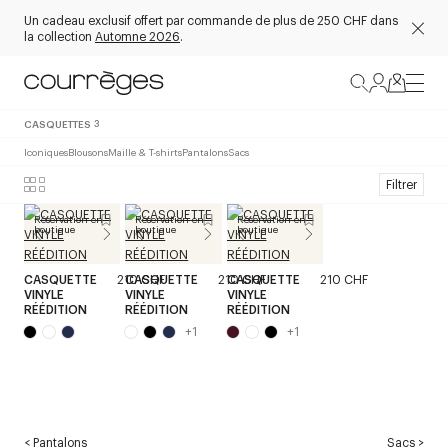
Un cadeau exclusif offert par commande de plus de 250 CHF dans
la collection
Automne 2026
.
CASQUETTES
3
Iconiques
Blousons
Maille & T-shirts
Pantalons
Sacs
Filtrer
Réservation en
Réservation en
Réservation en
boutique
boutique
boutique
CASQUETTE
210 CHF
CASQUETTE
210 CHF
CASQUETTE
210 CHF
VINYLE
VINYLE
VINYLE
RÉÉDITION
RÉÉDITION
RÉÉDITION
+
1
+
1
<
Pantalons
Sacs
>