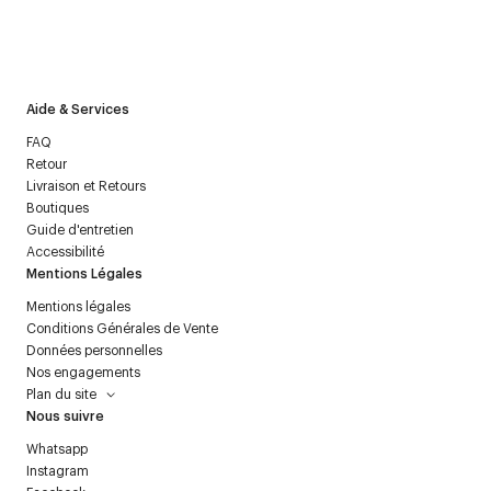
J’accepte de recevoir la newsletter de Courrèges et j’ai lu la
politique relative aux
données personnelles
.
Aide & Services
FAQ
Retour
Livraison et Retours
Boutiques
Guide d'entretien
Accessibilité
Mentions Légales
Mentions légales
Conditions Générales de Vente
Données personnelles
Nos engagements
Plan du site
Nous suivre
Whatsapp
Instagram