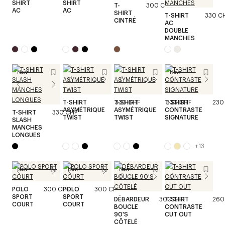
SHIRT
SHIRT
T-
300 CHF
AC
AC
SHIRT
T-SHIRT
330 C
CINTRÉ
AC
DOUBLE
MANCHES
New
New
T-SHIRT
T-SHIRT
330 CHF
T-SHIRT
330 CHF
230
ASYMÉTRIQUE
ASYMÉTRIQUE
CONTRASTE
T-SHIRT
330 CHF
TWIST
TWIST
SIGNATURE
SLASH
MANCHES
LONGUES
+
13
New
New
New
POLO
300 CHF
POLO
300 CHF
SPORT
SPORT
DÉBARDEUR
300 CHF
T-SHIRT
260
COURT
COURT
BOUCLE
CONTRASTE
90'S
CUT OUT
CÔTELÉ