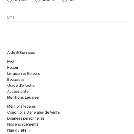
J’accepte de recevoir la newsletter de Courrèges et j’ai lu la
politique relative aux
données personnelles
.
Aide & Services
FAQ
Retour
Livraison et Retours
Boutiques
Guide d'entretien
Accessibilité
Mentions Légales
Mentions légales
Conditions Générales de Vente
Données personnelles
Nos engagements
Plan du site