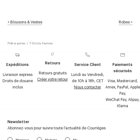
<
Blousons & Vestes
Robes
>
Prêt-à-porter
/
T-Shirts Femme
Retours
Expéditions
Service Client
Paiements
sécurisés
Retours gratuits
Livraison express
Lundi au Vendredi,
Créer votre retour
Droits de douane
de 10h à 18h, CET
Visa, Mastercard,
inclus
Nous contacter
Amex, PayPal, Apple
Pay,
WeChat Pay, Alipay,
Klarna
Newsletter
Abonnez-vous pour suivre toute l’actualité de Courrèges
Monsieur
Madame
Mx