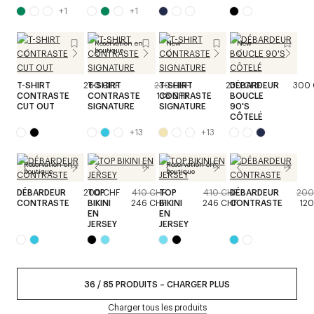
+
1
+
1
Réservation en
New
New
boutique
T-SHIRT
260 CHF
T-SHIRT
230 CHF
T-SHIRT
230 CHF
DÉBARDEUR
300 
CONTRASTE
CONTRASTE
138 CHF
CONTRASTE
BOUCLE
CUT OUT
SIGNATURE
SIGNATURE
90'S
CÔTELÉ
+
13
+
13
Réservation en
Réservation en
boutique
boutique
DÉBARDEUR
200 CHF
TOP
410 CHF
TOP
410 CHF
DÉBARDEUR
200
CONTRASTE
BIKINI
246 CHF
BIKINI
246 CHF
CONTRASTE
120
EN
EN
JERSEY
JERSEY
36
/
85
PRODUITS
–
CHARGER PLUS
Charger tous les produits