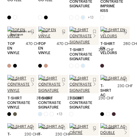
CONTRASTE
CONTRASTE
SIGNATURE
IMPRIMÉ
KISS
+
13
Réservation en
New
New
New
boutique
TOP
470 CHF
TOP
470 CHF
T-SHIRT
280 CH
EN
EN
EN
T-SHIRT
230 CHF
VINYLE
VINYLE
VELOURS
CONTRASTE
SIGNATURE
New
New
New
New
T-
230 CHF
SHIRT
AC
T-SHIRT
300 CHF
T-SHIRT
230 CHF
T-SHIRT
230 CHF
CONTRASTE
CONTRASTE
CONTRASTE
VINYLE
SIGNATURE
SIGNATURE
+
13
New
New
New
Unisexe
T-
230 CHF
T-
230 CHF