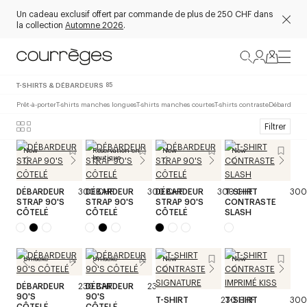
Un cadeau exclusif offert par commande de plus de 250 CHF dans
la collection
Automne 2026
.
T-SHIRTS & DÉBARDEURS
85
Prêt-à-porter
T-shirts manches longues
T-shirts manches courtes
T-shirts contraste
Débardeurs
Filtrer
New
Réservation en
New
New
boutique
DÉBARDEUR
300 CHF
DÉBARDEUR
300 CHF
DÉBARDEUR
300 CHF
T-SHIRT
300
STRAP 90'S
STRAP 90'S
STRAP 90'S
CONTRASTE
CÔTELÉ
CÔTELÉ
CÔTELÉ
SLASH
Unisexe
Unisexe
New
New
DÉBARDEUR
230 CHF
DÉBARDEUR
230 CHF
90'S
90'S
T-SHIRT
230 CHF
T-SHIRT
300
CÔTELÉ
CÔTELÉ