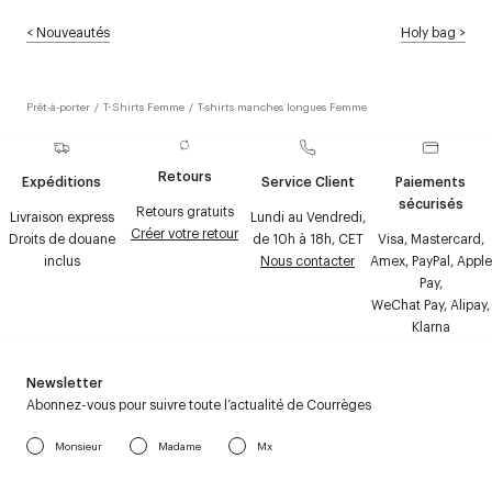
<
Nouveautés
Holy bag
>
Prêt-à-porter
/
T-Shirts Femme
/
T-shirts manches longues Femme
Retours
Expéditions
Service Client
Paiements
sécurisés
Retours gratuits
Livraison express
Lundi au Vendredi,
Créer votre retour
Droits de douane
de 10h à 18h, CET
Visa, Mastercard,
inclus
Nous contacter
Amex, PayPal, Apple
Pay,
WeChat Pay, Alipay,
Klarna
Newsletter
Abonnez-vous pour suivre toute l’actualité de Courrèges
Monsieur
Madame
Mx