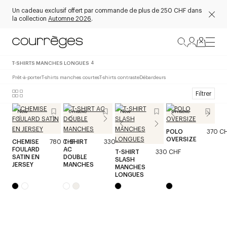
Un cadeau exclusif offert par commande de plus de 250 CHF dans
la collection
Automne 2026
.
T-SHIRTS MANCHES LONGUES
4
Prêt-à-porter
T-shirts manches courtes
T-shirts contraste
Débardeurs
Filtrer
New
Unisexe
New
Unisexe
POLO
370 C
OVERSIZE
CHEMISE
780 CHF
T-SHIRT
330 CHF
FOULARD
AC
T-SHIRT
330 CHF
SATIN EN
DOUBLE
SLASH
JERSEY
MANCHES
MANCHES
LONGUES