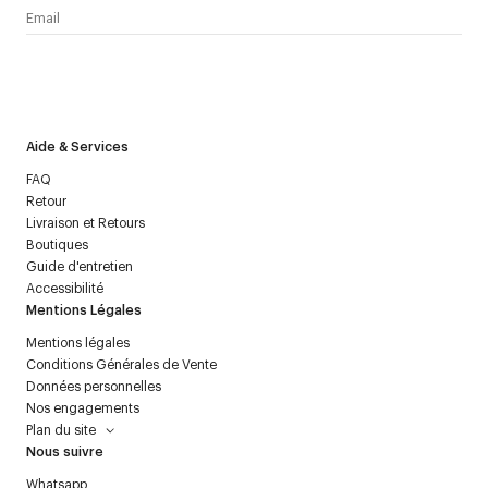
J’accepte de recevoir la newsletter de Courrèges et j’ai lu la
politique relative aux
données personnelles
.
Aide & Services
FAQ
Retour
Livraison et Retours
Boutiques
Guide d'entretien
Accessibilité
Mentions Légales
Mentions légales
Conditions Générales de Vente
Données personnelles
Nos engagements
Plan du site
Nous suivre
Whatsapp