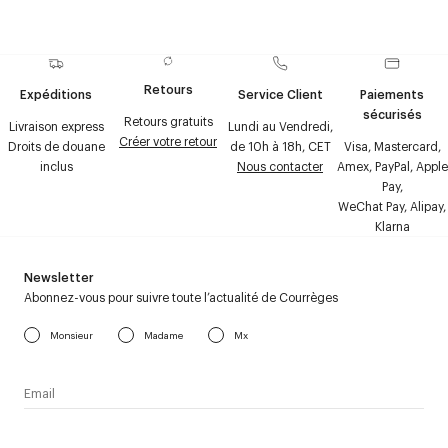
Retours
Expéditions
Service Client
Paiements
sécurisés
Retours gratuits
Livraison express
Lundi au Vendredi,
Créer votre retour
Droits de douane
de 10h à 18h, CET
Visa, Mastercard,
inclus
Nous contacter
Amex, PayPal, Apple
Pay,
WeChat Pay, Alipay,
Klarna
Newsletter
Abonnez-vous pour suivre toute l’actualité de Courrèges
Monsieur
Madame
Mx
J’accepte de recevoir la newsletter de Courrèges et j’ai lu la