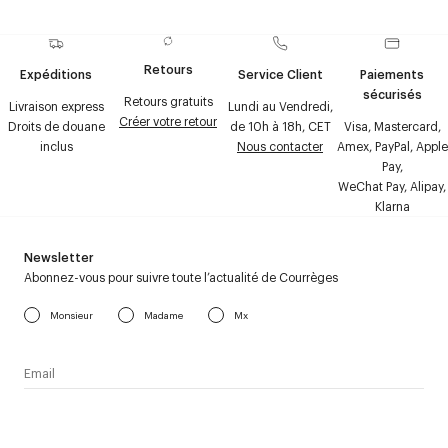
Retours
Expéditions
Service Client
Paiements
sécurisés
Retours gratuits
Livraison express
Lundi au Vendredi,
Créer votre retour
Droits de douane
de 10h à 18h, CET
Visa, Mastercard,
inclus
Nous contacter
Amex, PayPal, Apple
Pay,
WeChat Pay, Alipay,
Klarna
Newsletter
Abonnez-vous pour suivre toute l’actualité de Courrèges
Monsieur
Madame
Mx
J’accepte de recevoir la newsletter de Courrèges et j’ai lu la
politique relative aux
données personnelles
.