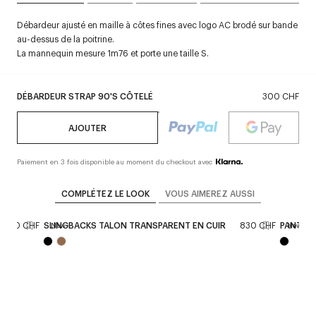
Débardeur ajusté en maille à côtes fines avec logo AC brodé sur bande
au-dessus de la poitrine.
La mannequin mesure 1m76 et porte une taille S.
DÉBARDEUR STRAP 90'S CÔTELÉ
300 CHF
AJOUTER
Paiement en 3 fois disponible au moment du checkout avec
COMPLÉTEZ LE LOOK
VOUS AIMEREZ AUSSI
1 140 CHF
SLINGBACKS TALON TRANSPARENT EN CUIR
830 CHF
PANTALO
New
New