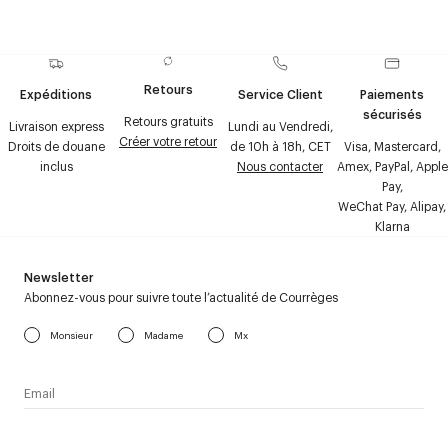
Retours
Expéditions
Service Client
Paiements
sécurisés
Retours gratuits
Livraison express
Lundi au Vendredi,
Créer votre retour
Droits de douane
de 10h à 18h, CET
Visa, Mastercard,
inclus
Nous contacter
Amex, PayPal, Apple
Pay,
WeChat Pay, Alipay,
Klarna
Newsletter
Abonnez-vous pour suivre toute l’actualité de Courrèges
Monsieur
Madame
Mx
J’accepte de recevoir la newsletter de Courrèges et j’ai lu la