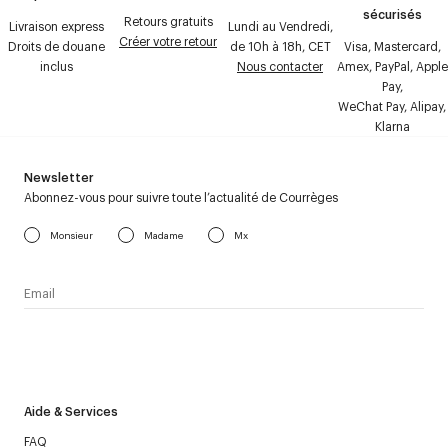
sécurisés
Retours gratuits
Livraison express
Lundi au Vendredi,
Créer votre retour
Droits de douane
de 10h à 18h, CET
Visa, Mastercard,
inclus
Nous contacter
Amex, PayPal, Apple
Pay,
WeChat Pay, Alipay,
Klarna
Newsletter
Abonnez-vous pour suivre toute l’actualité de Courrèges
Monsieur
Madame
Mx
J’accepte de recevoir la newsletter de Courrèges et j’ai lu la
politique relative aux
données personnelles
.
Aide & Services
FAQ