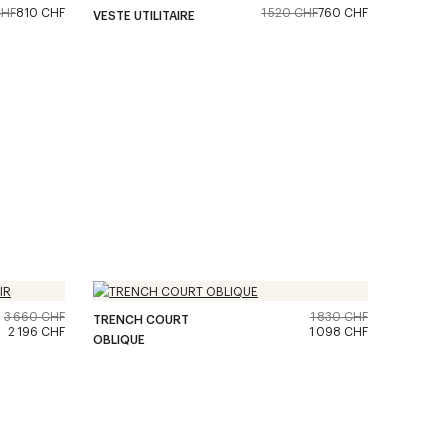
CHF
810 CHF
1 520 CHF
760 CHF
VESTE UTILITAIRE
3 660 CHF
1 830 CHF
TRENCH COURT
2 196 CHF
1 098 CHF
OBLIQUE