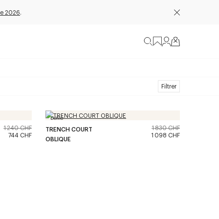
e 2026
.
Filtrer
Défilé
1 240 CHF
1 830 CHF
TRENCH COURT
744 CHF
1 098 CHF
OBLIQUE