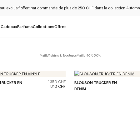
au exclusif offert par commande de plus de 250 CHF dans la collection
Automn
s
Cadeaux
Parfums
Collections
Offres
Maille
T-shirts & Tops
Jupes
Maille
-40%
-50%
1 350 CHF
TRUCKER EN
BLOUSON TRUCKER EN
810 CHF
DENIM