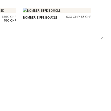
1 560 CHF
930 CHF
465 CHF
BOMBER ZIPPÉ BOUCLE
780 CHF
Maille
>