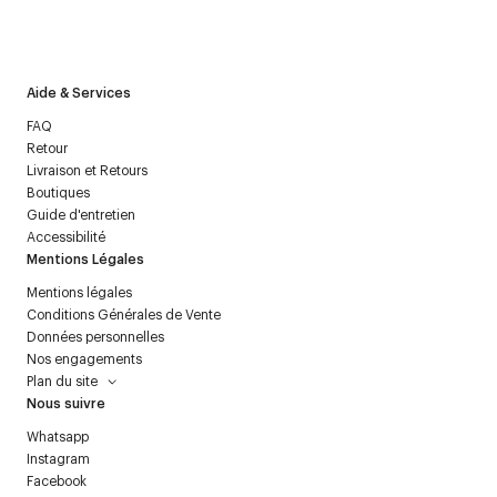
J’accepte de recevoir la newsletter de Courrèges et j’ai lu la
politique relative aux
données personnelles
.
Aide & Services
FAQ
Retour
Livraison et Retours
Boutiques
Guide d'entretien
Accessibilité
Mentions Légales
Mentions légales
Conditions Générales de Vente
Données personnelles
Nos engagements
Plan du site
Nous suivre
Whatsapp
Instagram
Facebook