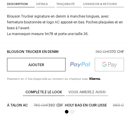
DESCRIPTION
DÉTAILS
TRAÇABILITÉ
LIVRAISON & RETOURS
Blouson Trucker signature en denim à manches longues, avec
fermeture boutonnée et logo AC apposé en bas. Poches plaquées et en
biais à l'avant.
La mannequin mesure 1m78 et porte une taille 36.
BLOUSON TRUCKER EN DENIM
740 CHF
370 CHF
AJOUTER
Paiement en 3 fois disponible au moment du checkout avec
COMPLÉTEZ LE LOOK
VOUS AIMEREZ AUSSI
LES À TALON AC
780 CHF
390 CHF
HOLY BAG EN CUIR LISSE
960 CHF
4