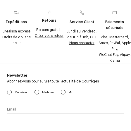
Retours
Expéditions
Service Client
Paiements
sécurisés
Retours gratuits
Livraison express
Lundi au Vendredi,
Créer votre retour
Droits de douane
de 10h à 18h, CET
Visa, Mastercard,
inclus
Nous contacter
Amex, PayPal, Apple
Pay,
WeChat Pay, Alipay,
Klarna
Newsletter
Abonnez-vous pour suivre toute l’actualité de Courrèges
Monsieur
Madame
Mx
J’accepte de recevoir la newsletter de Courrèges et j’ai lu la
politique relative aux
données personnelles
.