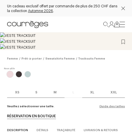
Un cadeau exclusif offert par commande de plus de 250 CHF dans
la collection
Automne 2026
.
Femme
/
Prêt-à-porter
/
Sweatshirts Femme
/
Tracksuits Femme
XS
S
M
L
XL
XXL
Veuillez sélectionner une taille.
Guide des tailles
RÉSERVATION EN BOUTIQUE
DESCRIPTION
DÉTAILS
TRAÇABILITÉ
LIVRAISON & RETOURS