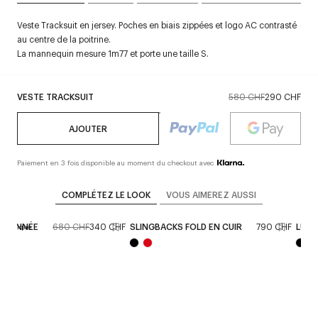
Veste Tracksuit en jersey. Poches en biais zippées et logo AC contrasté
au centre de la poitrine.
La mannequin mesure 1m77 et porte une taille S.
VESTE TRACKSUIT
580 CHF
290 CHF
AJOUTER
Paiement en 3 fois disponible au moment du checkout avec
COMPLÉTEZ LE LOOK
VOUS AIMEREZ AUSSI
OUTONNÉE
680 CHF
340 CHF
SLINGBACKS FOLD EN CUIR
790 CHF
LUNE
 boutique
Rése