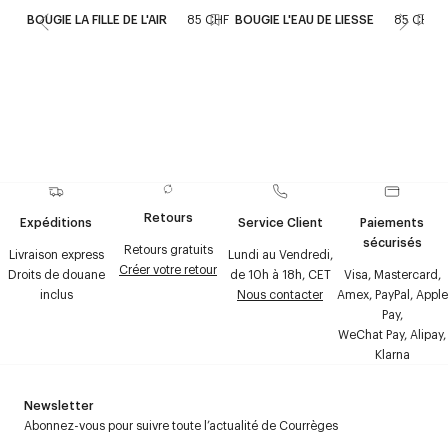
BOUGIE LA FILLE DE L'AIR
85 CHF
BOUGIE L'EAU DE LIESSE
85 CHF
Retours
Expéditions
Service Client
Paiements
sécurisés
Retours gratuits
Livraison express
Lundi au Vendredi,
Créer votre retour
Droits de douane
de 10h à 18h, CET
Visa, Mastercard,
inclus
Nous contacter
Amex, PayPal, Apple
Pay,
WeChat Pay, Alipay,
Klarna
Newsletter
Abonnez-vous pour suivre toute l’actualité de Courrèges