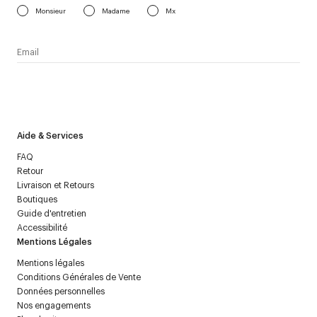
Monsieur
Madame
Mx
J’accepte de recevoir la newsletter de Courrèges et j’ai lu la
politique relative aux
données personnelles
.
Aide & Services
FAQ
Retour
Livraison et Retours
Boutiques
Guide d'entretien
Accessibilité
Mentions Légales
Mentions légales
Conditions Générales de Vente
Données personnelles
Nos engagements