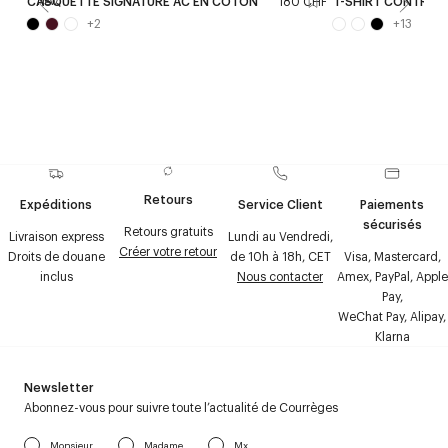
CASQUETTE SIGNATURE AC EN COTON
180 CHF
T-SHIRT CONTRAS
New
+
2
+
13
Retours
Expéditions
Service Client
Paiements
sécurisés
Retours gratuits
Livraison express
Lundi au Vendredi,
Créer votre retour
Droits de douane
de 10h à 18h, CET
Visa, Mastercard,
inclus
Nous contacter
Amex, PayPal, Apple
Pay,
WeChat Pay, Alipay,
Klarna
Newsletter
Abonnez-vous pour suivre toute l’actualité de Courrèges
Monsieur
Madame
Mx