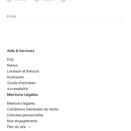
J’accepte de recevoir la newsletter de Courrèges et j’ai lu la
politique relative aux
données personnelles
.
Aide & Services
FAQ
Retour
Livraison et Retours
Boutiques
Guide d'entretien
Accessibilité
Mentions Légales
Mentions légales
Conditions Générales de Vente
Données personnelles
Nos engagements
Plan du site