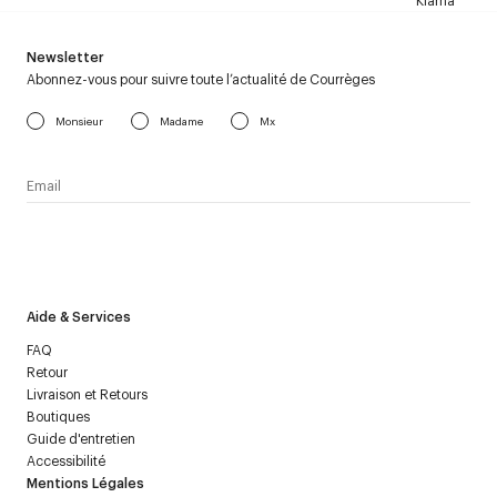
Klarna
Newsletter
Abonnez-vous pour suivre toute l’actualité de Courrèges
Monsieur
Madame
Mx
J’accepte de recevoir la newsletter de Courrèges et j’ai lu la
politique relative aux
données personnelles
.
Aide & Services
FAQ
Retour
Livraison et Retours
Boutiques
Guide d'entretien
Accessibilité
Mentions Légales