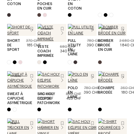
COTON
POCHES
EN
EN CUIR
COTON
Unisexe
Unisexe
SHORT
370 CHF
PULL
780 CHF
BOMBER
3 680 C
DE
185 CHF
UTILITY
390 CHF
BRODÉ
1 840 C
VESTE
680 CHF
SPORT
EN
EN CUIR
COACH
340 CHF
LAINE
IMPRIMÉE
Unisexe
POLO
780 CHF
ÉCHARPE
360 CH
EN
390 CHF
BRODÉE
180 CH
SWEAT À
SAC HOLY
410 CHF
850 CHF
LAINE
CAPUCHE
ECLIPSE
205 CHF
425 CHF
ASYMÉTRIQUE
PATCHWORK
New