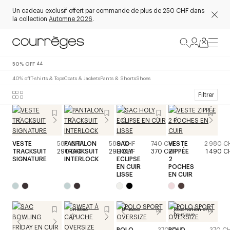
Un cadeau exclusif offert par commande de plus de 250 CHF dans
la collection
Automne 2026
.
50% OFF
44
40% off
T-shirts & Tops
Coats & Jackets
Pants & Shorts
Shoes
Filtrer
VESTE
580 CHF
PANTALON
580 CHF
SAC
740 CHF
VESTE
2 980 C
TRACKSUIT
290 CHF
TRACKSUIT
290 CHF
HOLY
370 CHF
ZIPPÉE
1 490 C
SIGNATURE
INTERLOCK
ECLIPSE
2
EN CUIR
POCHES
LISSE
EN CUIR
Unisexe
Unisexe
Réservation en
boutique
POLO
370 CHF
POLO
370 C