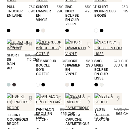
PULL
780 CHF
SHORT
580 CHF
SAC
850 CHF
T-SHIRT
230
TRUCKER
390 CHF
HAMMER
290 CHF
HOLY
425 CHF
COURRÈGES
115
EN LAINE
EN
ECLIPSE
BRODÉ
VINYLE
EN CUIR
VIPÈRE
Réservation en
Unisexe
boutique
SHORT
230 CHF
DE
115 CHF
DÉBARDEUR
300 CHF
SHORT
580 CHF
SAC
740 CHF
BAIN
BOUCLE
150 CHF
HAMMER
290 CHF
HOLY
370 CHF
AC
90'S
EN
ECLIPSE
CÔTELÉ
VINYLE
EN CUIR
LISSE
Unisexe
PANTALON
930 CHF
VESTE
1 730 CH
DROIT EN
465 CHF
À
865 CH
T-SHIRT
230 CHF
SWEAT À
410 CHF
LAINE
BOUCLE
COURRÈGES
115 CHF
CAPUCHE
205 CHF
BRODÉ
ASYMÉTRIQUE