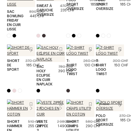
SPORT
185 CHF
SPORT
185 C
SWEAT À
470 CHF
OVERSIZE
OVERSIZE
CAPUCHE
235 CHF
SAC
890 CHF
OVERSIZE
BOWLING
445 CHF
FRIDAY
EN CUIR
LISSE
SHORT
370 CHF
T-
260 CHF
T-
300 CHF
DE
185 CHF
SHIRT
130 CHF
SHIRT
150 CHF
SAC
780 CHF
SPORT
LOGO
LOGO
HOLY
390 CHF
TWIST
TWIST
ECLIPSE
EN CUIR
NAPLACK
Unisexe
POLO
370 C
SPORT
185 C
SHORT
510 CHF
VESTE
2 980 CHF
SHORT
580 CHF
OVERSIZE
HAMMER
255 CHF
ZIPPÉE
1 490 CHF
CHAPS
290 CHF
EN
2
UTILITY