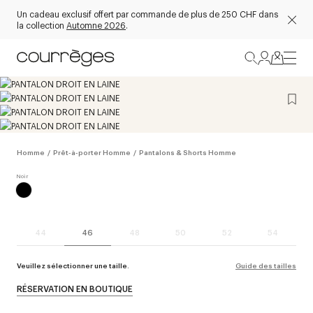
Un cadeau exclusif offert par commande de plus de 250 CHF dans
la collection
Automne 2026
.
Homme
/
Prêt-à-porter Homme
/
Pantalons & Shorts Homme
44
46
48
50
52
54
Veuillez sélectionner une taille.
Guide des tailles
RÉSERVATION EN BOUTIQUE