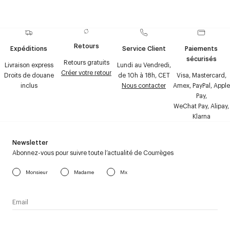
Retours
Expéditions
Service Client
Paiements
sécurisés
Retours gratuits
Livraison express
Lundi au Vendredi,
Créer votre retour
Droits de douane
de 10h à 18h, CET
Visa, Mastercard,
inclus
Nous contacter
Amex, PayPal, Apple
Pay,
WeChat Pay, Alipay,
Klarna
Newsletter
Abonnez-vous pour suivre toute l’actualité de Courrèges
Monsieur
Madame
Mx
J’accepte de recevoir la newsletter de Courrèges et j’ai lu la