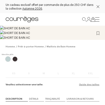
Un cadeau exclusif offert par commande de plus de 250 CHF dans
la collection
Automne 2026
.
Homme
/
Prêt-à-porter Homme
/
Maillots de Bain Homme
XS
S
M
L
XL
XXL
Veuillez sélectionner une taille.
Guide des tailles
DESCRIPTION
DÉTAILS
TRAÇABILITÉ
LIVRAISON & RETOURS