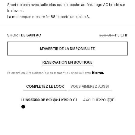
Short de bain avec taille élastique et poche arrière. Logo AC brodé sur
le devant.
La mannequin mesure 1m88 et porte une taille S.
SHORT DE BAIN AC
230 CHF
115 CHF
M'AVERTIR DE LA DISPONIBILITÉ
RÉSERVATION EN BOUTIQUE
Paiement en 3 fois disponible au moment du checkout avec
COMPLÉTEZ LE LOOK
VOUS AIMEREZ AUSSI
LUNETTES DE SOLEIL HYBRID 01
440 CHF
220 CHF
Réservation en boutique