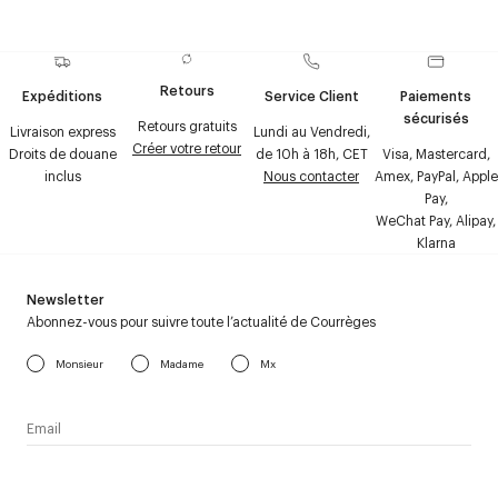
Retours
Expéditions
Service Client
Paiements
sécurisés
Retours gratuits
Livraison express
Lundi au Vendredi,
Créer votre retour
Droits de douane
de 10h à 18h, CET
Visa, Mastercard,
inclus
Nous contacter
Amex, PayPal, Apple
Pay,
WeChat Pay, Alipay,
Klarna
Newsletter
Abonnez-vous pour suivre toute l’actualité de Courrèges
Monsieur
Madame
Mx
J’accepte de recevoir la newsletter de Courrèges et j’ai lu la
politique relative aux
données personnelles
.