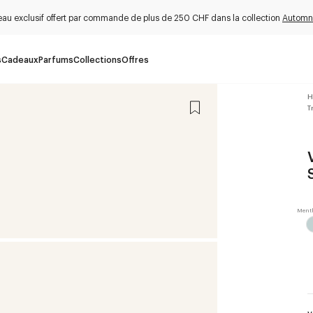
au exclusif offert par commande de plus de 250 CHF dans la collection
Automn
s
Cadeaux
Parfums
Collections
Offres
H
T