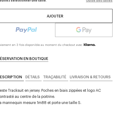
euillez sélectionner une taille.
Guide des tailles
AJOUTER
aiement en 3 fois disponible au moment du checkout avec
ÉSERVATION EN BOUTIQUE
ESCRIPTION
DÉTAILS
TRAÇABILITÉ
LIVRAISON & RETOURS
este Tracksuit en jersey. Poches en biais zippées et logo AC
ontrasté au centre de la poitrine.
a mannequin mesure 1m88 et porte une taille S.