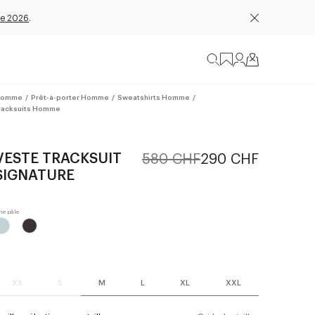
e 2026
.
omme
/
Prêt-à-porter Homme
/
Sweatshirts Homme
/
racksuits Homme
VESTE TRACKSUIT
580 CHF
290 CHF
SIGNATURE
XS
S
M
L
XL
XXL