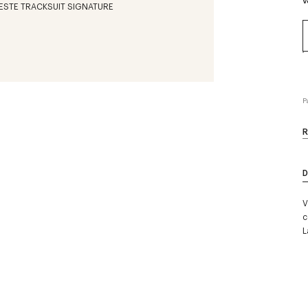
V
P
R
D
V
c
L