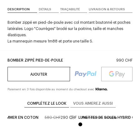
DESCRIPTION
DÉTAILS
TRAÇABILITÉ
LIVRAISON & RETOURS
Bomber zippé en pied-de-poule avec col montant boutonné et poches
latérales. Logo "Courrèges" brodé sur la poitrine, taille et manches
élastiques.
La mannequin mesure 1m88 et porte une taille S.
BOMBER ZIPPÉ PIED-DE-POULE
990 CHF
AJOUTER
Paiement en 3 fois disponible au moment du checkout avec
COMPLÉTEZ LE LOOK
VOUS AIMEREZ AUSSI
 HAMMER EN COTON
580 CHF
290 CHF
LUNETTES DE SOLEIL HYBRID 01
Réservation en boutique