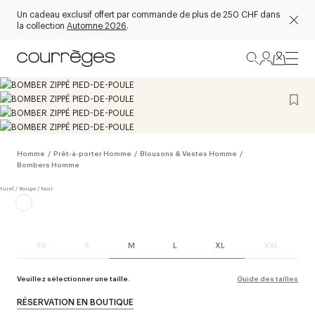
Un cadeau exclusif offert par commande de plus de 250 CHF dans
la collection
Automne 2026
.
Homme
/
Prêt-à-porter Homme
/
Blousons & Vestes Homme
/
Bombers Homme
XS
S
M
L
XL
XXL
Veuillez sélectionner une taille.
Guide des tailles
RÉSERVATION EN BOUTIQUE