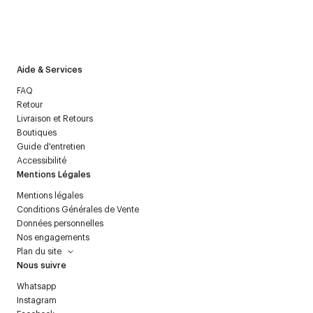
J’accepte de recevoir la newsletter de Courrèges et j’ai lu la
politique relative aux
données personnelles
.
Aide & Services
FAQ
Retour
Livraison et Retours
Boutiques
Guide d'entretien
Accessibilité
Mentions Légales
Mentions légales
Conditions Générales de Vente
Données personnelles
Nos engagements
Plan du site
Nous suivre
Whatsapp
Instagram