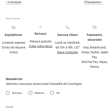
<
Iconiques
Chaussures
>
Sacs Femme
Retours
Expéditions
Service Client
Paiements
sécurisés
Retours gratuits
Livraison express
Lundi au Vendredi,
Créer votre retour
Droits de douane
de 10h à 18h, CET
Visa, Mastercard,
inclus
Nous contacter
Amex, PayPal, Apple
Pay,
WeChat Pay, Alipay,
Klarna
Newsletter
Abonnez-vous pour suivre toute l’actualité de Courrèges
Monsieur
Madame
Mx