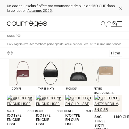
Un cadeau exclusif offert par commande de plus de 250 CHF dans
la collection
Automne 2026
.
SACS
103
Holy bag
Nouveautés sacs
Sacs porté épaule
Sacs à bandoulière
Petite maroquinerie
Sacs noirs
Filtrer
ICOTYPE
THREE SIXTY
MONDAY
PETITE
MAROQUINERIE
New
New
New
New
SAC
830 CHF
SAC
830 CHF
SAC
830 CHF
ICOTYPE
ICOTYPE
ICOTYPE
SAC
1 140 CH
EN CUIR
EN CUIR
EN CUIR
THREE
LISSE
LISSE
LISSE
SIXTY