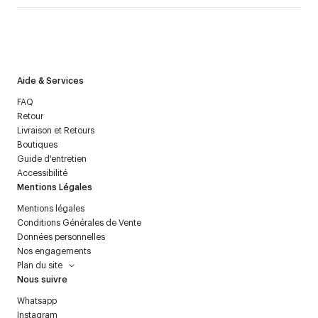
J’accepte de recevoir la newsletter de Courrèges et j’ai lu la
politique relative aux
données personnelles
.
Aide & Services
FAQ
Retour
Livraison et Retours
Boutiques
Guide d'entretien
Accessibilité
Mentions Légales
Mentions légales
Conditions Générales de Vente
Données personnelles
Nos engagements
Plan du site
Nous suivre
Whatsapp
Instagram