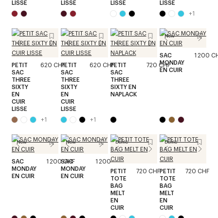
LISSE
LISSE
LISSE
LISSE
+
1
New
SAC
1 200 C
MONDAY
PETIT
620 CHF
PETIT
620 CHF
PETIT
720 CHF
EN CUIR
SAC
SAC
SAC
THREE
THREE
THREE
SIXTY
SIXTY
SIXTY EN
EN
EN
NAPLACK
CUIR
CUIR
LISSE
LISSE
+
1
+
1
New
New
Défilé
Défilé
SAC
1 200 CHF
SAC
1 200 CHF
MONDAY
MONDAY
PETIT
720 CHF
PETIT
720 CHF
EN CUIR
EN CUIR
TOTE
TOTE
BAG
BAG
MELT
MELT
EN
EN
CUIR
CUIR