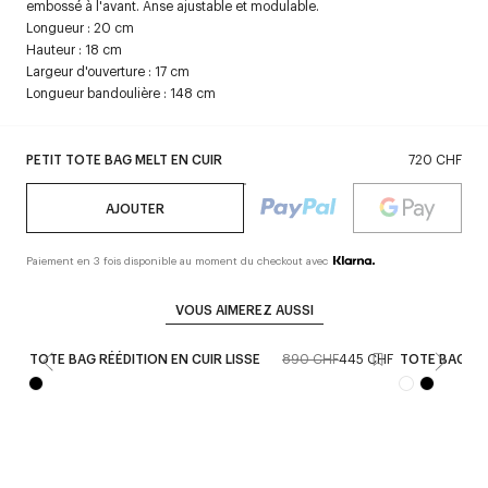
embossé à l'avant. Anse ajustable et modulable.
Longueur : 20 cm
Hauteur : 18 cm
Largeur d'ouverture : 17 cm
Longueur bandoulière : 148 cm
PETIT TOTE BAG MELT EN CUIR
720 CHF
AJOUTER
Paiement en 3 fois disponible au moment du checkout avec
VOUS AIMEREZ AUSSI
TOTE BAG RÉÉDITION EN CUIR LISSE
890 CHF
445 CHF
TOTE BAG RÉ