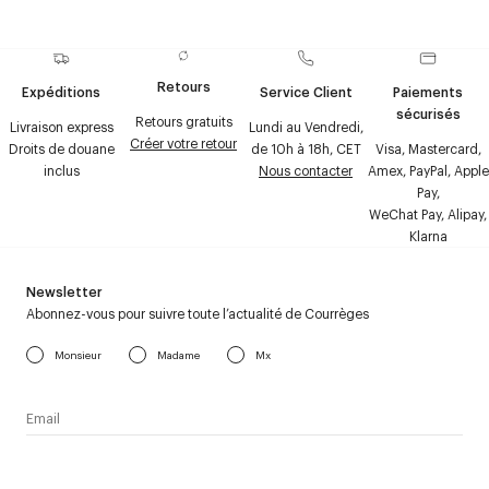
Retours
Expéditions
Service Client
Paiements
sécurisés
Retours gratuits
Livraison express
Lundi au Vendredi,
Créer votre retour
Droits de douane
de 10h à 18h, CET
Visa, Mastercard,
inclus
Nous contacter
Amex, PayPal, Apple
Pay,
WeChat Pay, Alipay,
Klarna
Newsletter
Abonnez-vous pour suivre toute l’actualité de Courrèges
Monsieur
Madame
Mx
J’accepte de recevoir la newsletter de Courrèges et j’ai lu la
politique relative aux
données personnelles
.