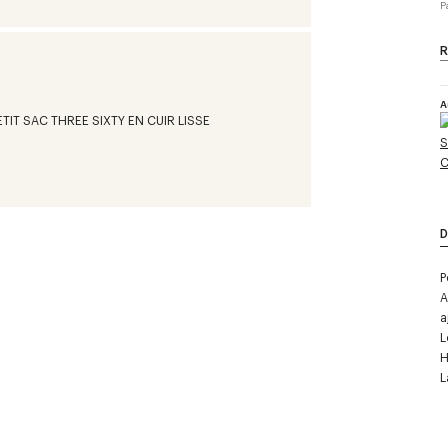
P
R
A
D
P
A
a
L
H
L