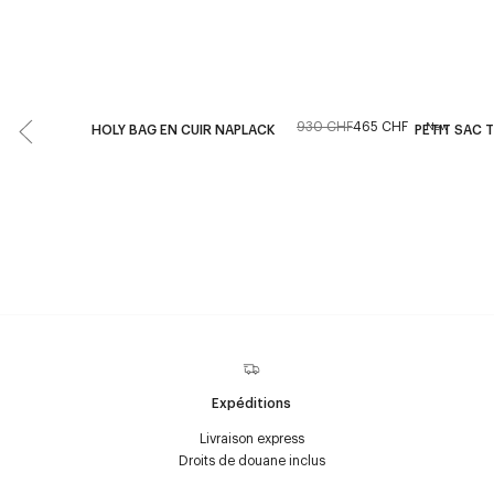
930 CHF
465 CHF
New
HOLY BAG EN CUIR NAPLACK
PETIT SAC T
Expéditions
Livraison express
Droits de douane inclus