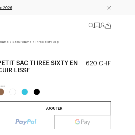
e 2026
.
emme
/
Sacs Femme
/
Three sixty Bag
PETIT SAC THREE SIXTY EN
620 CHF
CUIR LISSE
AJOUTER