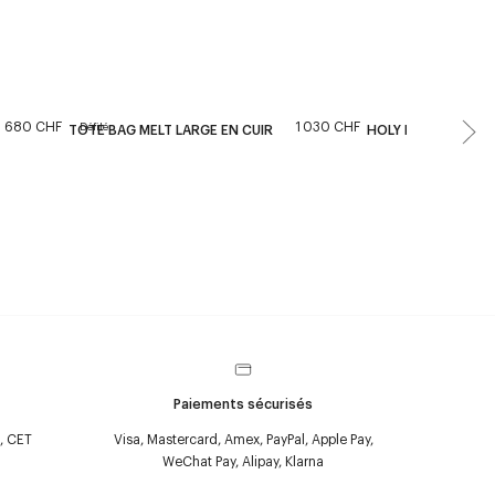
680 CHF
1 030 CHF
Défilé
TOTE BAG MELT LARGE EN CUIR
HOLY BAG MAXI EN 
Paiements sécurisés
, CET
Visa, Mastercard, Amex, PayPal, Apple Pay,
WeChat Pay, Alipay, Klarna