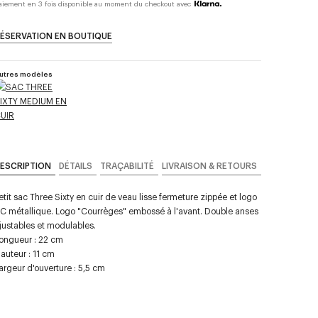
aiement en 3 fois disponible au moment du checkout avec
ÉSERVATION EN BOUTIQUE
utres modèles
ESCRIPTION
DÉTAILS
TRAÇABILITÉ
LIVRAISON & RETOURS
etit sac Three Sixty en cuir de veau lisse fermeture zippée et logo
C métallique. Logo "Courrèges" embossé à l'avant. Double anses
justables et modulables.
ongueur : 22 cm
auteur : 11 cm
argeur d'ouverture : 5,5 cm