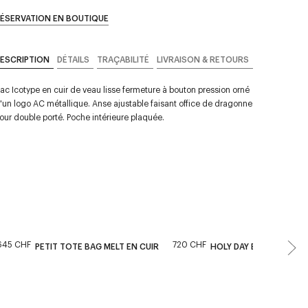
ÉSERVATION EN BOUTIQUE
ESCRIPTION
DÉTAILS
TRAÇABILITÉ
LIVRAISON & RETOURS
ac Icotype en cuir de veau lisse fermeture à bouton pression orné
'un logo AC métallique. Anse ajustable faisant office de dragonne
our double porté. Poche intérieure plaquée.
645 CHF
720 CHF
PETIT TOTE BAG MELT EN CUIR
HOLY DAY BAG MINI EFF