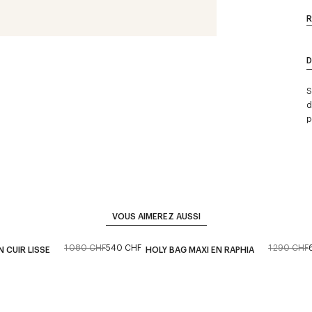
R
D
S
d
p
VOUS AIMEREZ AUSSI
1 080 CHF
540 CHF
1 290 CHF
 CUIR LISSE
HOLY BAG MAXI EN RAPHIA