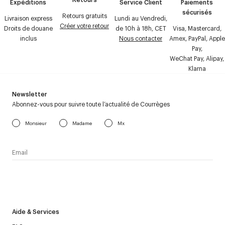
Expéditions
Service Client
Paiements
sécurisés
Retours gratuits
Livraison express
Lundi au Vendredi,
Créer votre retour
Droits de douane
de 10h à 18h, CET
Visa, Mastercard,
inclus
Nous contacter
Amex, PayPal, Apple
Pay,
WeChat Pay, Alipay,
Klarna
Newsletter
Abonnez-vous pour suivre toute l’actualité de Courrèges
Monsieur
Madame
Mx
J’accepte de recevoir la newsletter de Courrèges et j’ai lu la
politique relative aux
données personnelles
.
Aide & Services