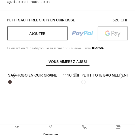
ajustables et modulables.
PETIT SAC THREE SIXTY EN CUIR LISSE
620 CHF
AJOUTER
Paiement en 3 fois disponible au moment du checkout avec
VOUS AIMEREZ AUSSI
SAC HOBO EN CUIR GRAINÉ
1 140 CHF
PETIT TOTE BAG MELT EN ME
New
Retours