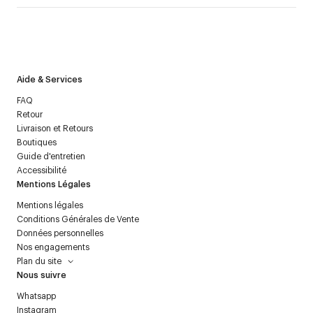
J’accepte de recevoir la newsletter de Courrèges et j’ai lu la
politique relative aux
données personnelles
.
Aide & Services
FAQ
Retour
Livraison et Retours
Boutiques
Guide d'entretien
Accessibilité
Mentions Légales
Mentions légales
Conditions Générales de Vente
Données personnelles
Nos engagements
Plan du site
Nous suivre
Whatsapp
Instagram