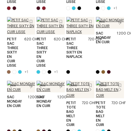
LISSE
LISSE
LISSE
LISSE
+
1
New
SAC
1 200 C
MONDAY
PETIT
620 CHF
PETIT
620 CHF
PETIT
720 CHF
EN CUIR
SAC
SAC
SAC
THREE
THREE
THREE
SIXTY
SIXTY
SIXTY EN
EN
EN
NAPLACK
CUIR
CUIR
LISSE
LISSE
+
1
+
1
New
New
Défilé
Défilé
SAC
1 200 CHF
SAC
1 200 CHF
MONDAY
MONDAY
PETIT
720 CHF
PETIT
720 CHF
EN CUIR
EN CUIR
TOTE
TOTE
BAG
BAG
MELT
MELT
EN
EN
CUIR
CUIR