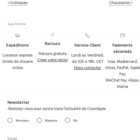
<
Iconiques
Chaussures
>
Sacs Femme
Retours
Expéditions
Service Client
Paiements
sécurisés
Retours gratuits
Livraison express
Lundi au Vendredi,
Créer votre retour
Droits de douane
de 10h à 18h, CET
Visa, Mastercard,
inclus
Nous contacter
Amex, PayPal, Apple
Pay,
WeChat Pay, Alipay,
Klarna
Newsletter
Abonnez-vous pour suivre toute l’actualité de Courrèges
Monsieur
Madame
Mx