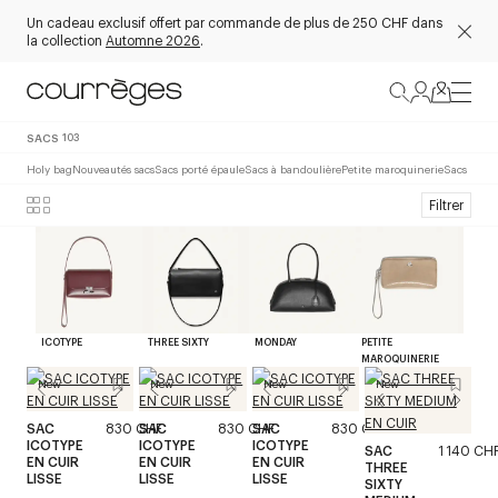
Un cadeau exclusif offert par commande de plus de 250 CHF dans
la collection
Automne 2026
.
SACS
103
Holy bag
Nouveautés sacs
Sacs porté épaule
Sacs à bandoulière
Petite maroquinerie
Sacs noirs
Filtrer
ICOTYPE
THREE SIXTY
MONDAY
PETITE
MAROQUINERIE
New
New
New
New
SAC
830 CHF
SAC
830 CHF
SAC
830 CHF
ICOTYPE
ICOTYPE
ICOTYPE
SAC
1 140 CH
EN CUIR
EN CUIR
EN CUIR
THREE
LISSE
LISSE
LISSE
SIXTY