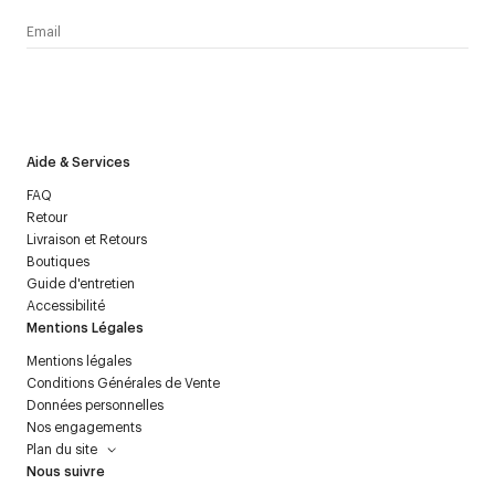
J’accepte de recevoir la newsletter de Courrèges et j’ai lu la
politique relative aux
données personnelles
.
Aide & Services
FAQ
Retour
Livraison et Retours
Boutiques
Guide d'entretien
Accessibilité
Mentions Légales
Mentions légales
Conditions Générales de Vente
Données personnelles
Nos engagements
Plan du site
Nous suivre