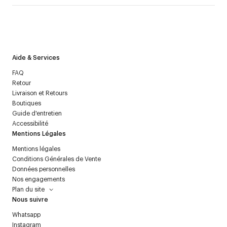
J’accepte de recevoir la newsletter de Courrèges et j’ai lu la
politique relative aux
données personnelles
.
Aide & Services
FAQ
Retour
Livraison et Retours
Boutiques
Guide d'entretien
Accessibilité
Mentions Légales
Mentions légales
Conditions Générales de Vente
Données personnelles
Nos engagements
Plan du site
Nous suivre
Whatsapp
Instagram