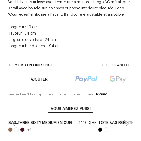
Sac Holy en cuir lisse avec fermeture aimantée et logo AC métallique.
Détail avec boucle sur les anses et poche intérieure plaquée. Logo
"Courrèges" embossé à l'avant. Bandoulière ajustable et amovible.
Longueur : 19 cm
Hauteur : 34 cm
Largeur d'ouverture : 24 cm
Longueur bandoulière : 94 cm
HOLY BAG EN CUIR LISSE
960 CHF
480 CHF
AJOUTER
Paiement en 3 fois disponible au moment du checkout avec
VOUS AIMEREZ AUSSI
SAC THREE SIXTY MEDIUM EN CUIR
1 140 CHF
TOTE BAG RÉÉDITION 
New
+
1