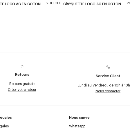
200 CHF
2
New
TE LOGO AC EN COTON
CASQUETTE LOGO AC EN COTON
Retours
Service Client
Retours gratuits
Lundi au Vendredi, de 10h à 18h
Créer votre retour
Nous contacter
Légales
Nous suivre
égales
Whatsapp