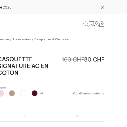
e 2026
.
omme
/
Accessoires
/
Casquettes & Chapeaux
CASQUETTE
160 CHF
80 CHF
SIGNATURE AC EN
COTON
+
1
Voir d’autres couleurs
S
M