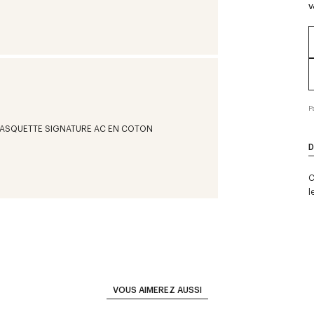
V
P
D
C
l
VOUS AIMEREZ AUSSI