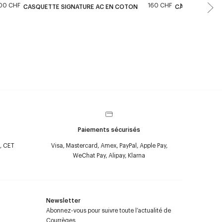
00 CHF
160 CHF
New
CASQUETTE SIGNATURE AC EN COTON
CASQUETTE SI
Paiements sécurisés
, CET
Visa, Mastercard, Amex, PayPal, Apple Pay,
WeChat Pay, Alipay, Klarna
Newsletter
Abonnez-vous pour suivre toute l’actualité de
Courrèges