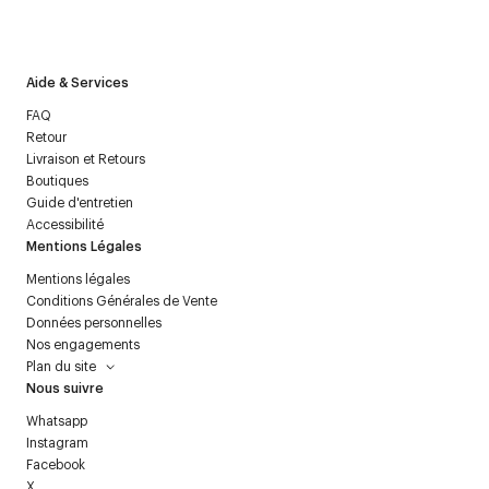
J’accepte de recevoir la newsletter de Courrèges et j’ai lu la
politique relative aux
données personnelles
.
Aide & Services
FAQ
Retour
Livraison et Retours
Boutiques
Guide d'entretien
Accessibilité
Mentions Légales
Mentions légales
Conditions Générales de Vente
Données personnelles
Nos engagements
Plan du site
Nous suivre
Whatsapp
Instagram
Facebook
X