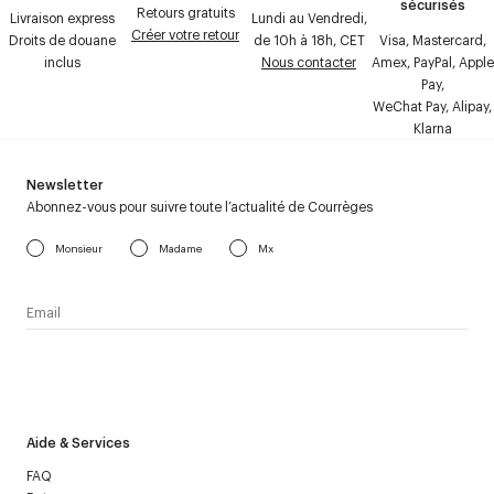
sécurisés
Retours gratuits
Livraison express
Lundi au Vendredi,
Créer votre retour
Droits de douane
de 10h à 18h, CET
Visa, Mastercard,
inclus
Nous contacter
Amex, PayPal, Apple
Pay,
WeChat Pay, Alipay,
Klarna
Newsletter
Abonnez-vous pour suivre toute l’actualité de Courrèges
Monsieur
Madame
Mx
J’accepte de recevoir la newsletter de Courrèges et j’ai lu la
politique relative aux
données personnelles
.
Aide & Services
FAQ