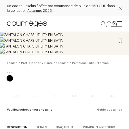
Un cadeau exclusif offert par commande de plus de 250 CHF dans
la collection
Automne 2026
.
Femme
/
Prêt-à-porter
/
Pantalon Femme
/
Pantalons Tailleur Femme
34
36
38
40
42
44
Veuillez sélectionner une taille.
Guide des tailles
DESCRIPTION
DÉTAILS
TRAÇABILITÉ
LIVRAISON & RETOURS