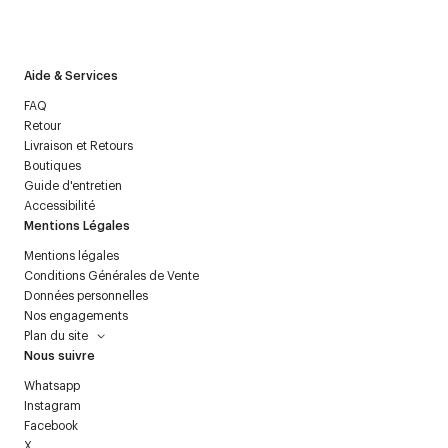
J’accepte de recevoir la newsletter de Courrèges et j’ai lu la
politique relative aux
données personnelles
.
Aide & Services
FAQ
Retour
Livraison et Retours
Boutiques
Guide d'entretien
Accessibilité
Mentions Légales
Mentions légales
Conditions Générales de Vente
Données personnelles
Nos engagements
Plan du site
Nous suivre
Whatsapp
Instagram
Facebook
X