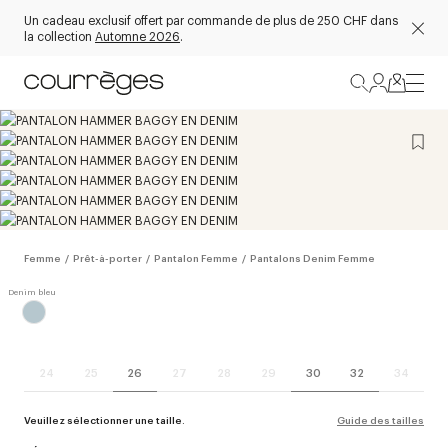
Un cadeau exclusif offert par commande de plus de 250 CHF dans
la collection
Automne 2026
.
Femme
/
Prêt-à-porter
/
Pantalon Femme
/
Pantalons Denim Femme
24
25
26
27
28
29
30
32
34
Veuillez sélectionner une taille.
Guide des tailles