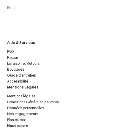
J’accepte de recevoir la newsletter de Courrèges et j’ai lu la
politique relative aux
données personnelles
.
Aide & Services
FAQ
Retour
Livraison et Retours
Boutiques
Guide d'entretien
Accessibilité
Mentions Légales
Mentions légales
Conditions Générales de Vente
Données personnelles
Nos engagements
Plan du site
Nous suivre