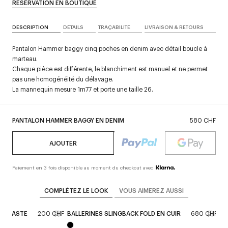
RÉSERVATION EN BOUTIQUE
DESCRIPTION
DÉTAILS
TRAÇABILITÉ
LIVRAISON & RETOURS
Pantalon Hammer baggy cinq poches en denim avec détail boucle à
marteau.
Chaque pièce est différente, le blanchiment est manuel et ne permet
pas une homogénéité du délavage.
La mannequin mesure 1m77 et porte une taille 26.
PANTALON HAMMER BAGGY EN DENIM
580 CHF
AJOUTER
Paiement en 3 fois disponible au moment du checkout avec
COMPLÉTEZ LE LOOK
VOUS AIMEREZ AUSSI
NTRASTE
200 CHF
BALLERINES SLINGBACK FOLD EN CUIR
680 CHF
LU
R