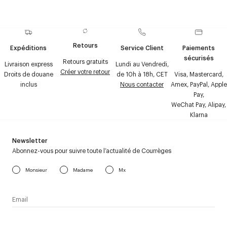
Retours
Expéditions
Service Client
Paiements
sécurisés
Retours gratuits
Livraison express
Lundi au Vendredi,
Créer votre retour
Droits de douane
de 10h à 18h, CET
Visa, Mastercard,
inclus
Nous contacter
Amex, PayPal, Apple
Pay,
WeChat Pay, Alipay,
Klarna
Newsletter
Abonnez-vous pour suivre toute l’actualité de Courrèges
Monsieur
Madame
Mx
J’accepte de recevoir la newsletter de Courrèges et j’ai lu la