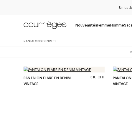
Un cade
Nouveautés
Femme
Homme
Sac
PANTALONS DENIM
11
P
New
New
510 CHF
PANTALON FLARE EN DENIM
PANTALON 
VINTAGE
VINTAGE