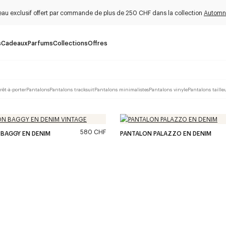
au exclusif offert par commande de plus de 250 CHF dans la collection
Automn
s
Cadeaux
Parfums
Collections
Offres
rêt-à-porter
Pantalons
Pantalons tracksuit
Pantalons minimalistes
Pantalons vinyle
Pantalons taille
580 CHF
BAGGY EN DENIM
PANTALON PALAZZO EN DENIM