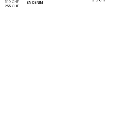
310 CHF
510 CHF
EN DENIM
255 CHF