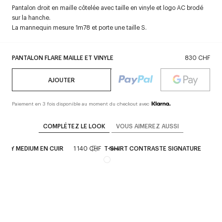
Pantalon droit en maille côtelée avec taille en vinyle et logo AC brodé
sur la hanche.
La mannequin mesure 1m78 et porte une taille S.
PANTALON FLARE MAILLE ET VINYLE
830 CHF
AJOUTER
Paiement en 3 fois disponible au moment du checkout avec
COMPLÉTEZ LE LOOK
VOUS AIMEREZ AUSSI
IXTY MEDIUM EN CUIR
1 140 CHF
T-SHIRT CONTRASTE SIGNATURE
230
New