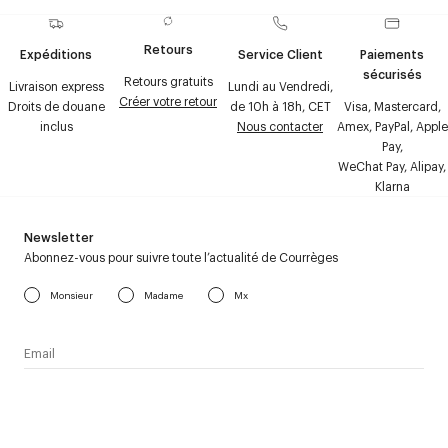
Retours
Expéditions
Service Client
Paiements
sécurisés
Retours gratuits
Livraison express
Lundi au Vendredi,
Créer votre retour
Droits de douane
de 10h à 18h, CET
Visa, Mastercard,
inclus
Nous contacter
Amex, PayPal, Apple
Pay,
WeChat Pay, Alipay,
Klarna
Newsletter
Abonnez-vous pour suivre toute l’actualité de Courrèges
Monsieur
Madame
Mx
J’accepte de recevoir la newsletter de Courrèges et j’ai lu la
politique relative aux
données personnelles
.