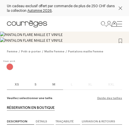
Un cadeau exclusif offert par commande de plus de 250 CHF dans
la collection
Automne 2026
.
Femme
/
Prêt-à-porter
/
Maille Femme
/
Pantalons maille Femme
XS
S
M
L
XL
XXL
Veuillez sélectionner une taille.
Guide des tailles
RÉSERVATION EN BOUTIQUE
DESCRIPTION
DÉTAILS
TRAÇABILITÉ
LIVRAISON & RETOURS