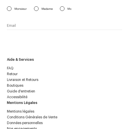
Monsieur
Madame
Mx
J’accepte de recevoir la newsletter de Courrèges et j’ai lu la
politique relative aux
données personnelles
.
Aide & Services
FAQ
Retour
Livraison et Retours
Boutiques
Guide d'entretien
Accessibilité
Mentions Légales
Mentions légales
Conditions Générales de Vente
Données personnelles
Nos engagements