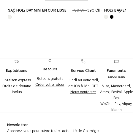
SAC HOLY DAY MINI EN CUIR LISSE
780 CHF
390 CHF
HOLY BAG EN CU
Retours
Expéditions
Service Client
Paiements
sécurisés
Retours gratuits
Livraison express
Lundi au Vendredi,
Créer votre retour
Droits de douane
de 10h à 18h, CET
Visa, Mastercard,
inclus
Nous contacter
Amex, PayPal, Apple
Pay,
WeChat Pay, Alipay,
Klarna
Newsletter
Abonnez-vous pour suivre toute l’actualité de Courrèges