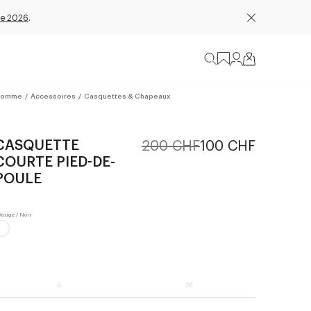
e 2026
.
omme
/
Accessoires
/
Casquettes & Chapeaux
CASQUETTE
200 CHF
100 CHF
COURTE PIED-DE-
POULE
S
M