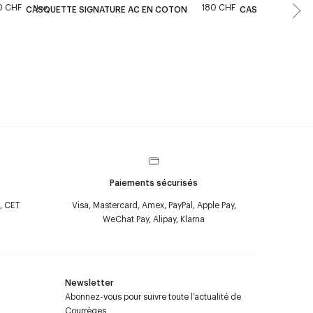
0 CHF
180 CHF
New
CASQUETTE SIGNATURE AC EN COTON
CASQUETTE SIGN
Paiements sécurisés
, CET
Visa, Mastercard, Amex, PayPal, Apple Pay,
WeChat Pay, Alipay, Klarna
Newsletter
Abonnez-vous pour suivre toute l’actualité de
Courrèges